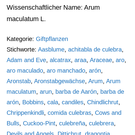
Wissenschaftlicher Name: Arum
maculatum L.
Kategorie:
Giftpflanzen
Stichworte:
Aasblume
,
achitabla de culebra
,
Adam and Eve
,
alcatrax
,
araa
,
Araceae
,
aro
,
aro maculado
,
aro manchado
,
arón
,
Aronstab
,
Aronstabgewächse
,
Arum
,
Arum
maculatum
,
arun
,
barba de Aarón
,
barba de
arón
,
Bobbins
,
cala
,
candiles
,
Chindlichrut
,
Chrippenkindli
,
comida culebras
,
Cows and
Bulls
,
Cuckoo-Pint
,
culebreña
,
culebrera
,
Devils and Angels
,
Dittichrut
,
dragontia