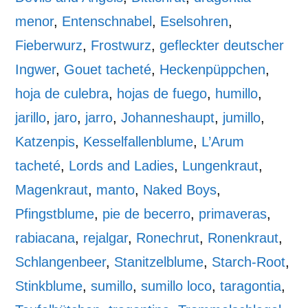
menor
,
Entenschnabel
,
Eselsohren
,
Fieberwurz
,
Frostwurz
,
gefleckter deutscher
Ingwer
,
Gouet tacheté
,
Heckenpüppchen
,
hoja de culebra
,
hojas de fuego
,
humillo
,
jarillo
,
jaro
,
jarro
,
Johanneshaupt
,
jumillo
,
Katzenpis
,
Kesselfallenblume
,
L’Arum
tacheté
,
Lords and Ladies
,
Lungenkraut
,
Magenkraut
,
manto
,
Naked Boys
,
Pfingstblume
,
pie de becerro
,
primaveras
,
rabiacana
,
rejalgar
,
Ronechrut
,
Ronenkraut
,
Schlangenbeer
,
Stanitzelblume
,
Starch-Root
,
Stinkblume
,
sumillo
,
sumillo loco
,
taragontia
,