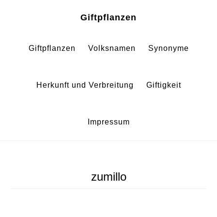
Zum
Zur
Giftpflanzen
Inhalt
Fußzeile
springen
springen
Giftpflanzen
Volksnamen
Synonyme
Herkunft und Verbreitung
Giftigkeit
Impressum
zumillo