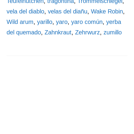
Teufelhütchen
,
tragontina
,
Trommelschlegel
,
vela del diablo
,
velas del diañu
,
Wake Robin
,
Wild arum
,
yarillo
,
yaro
,
yaro común
,
yerba
del quemado
,
Zahnkraut
,
Zehrwurz
,
zumillo