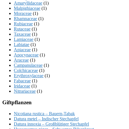
Amaryllidaceae
(1)
Malpighiaceae
(1)
Moraceae
(1)
Rhamnaceae
(1)
Rubiaceae
(1)
Rutaceae
(1)
Taxaceae
(1)
Lamiaceae
(1)
Labiatae
(1)
Apiaceae
(1)
Apocynaceae
(1)
Araceae
(1)
Campanulaceae
(1)
Colchicaceae
(1)
Erythroxylaceae
(1)
Fabaceae
(1)
Iridaceae
(1)
Nitrariaceae
(1)
Giftpflanzen
Nicotiana rustica – Bauern-Tabak
Datura metel – Indischer Stechapfel
Datura innoxia – Großblütiger Stechapfel