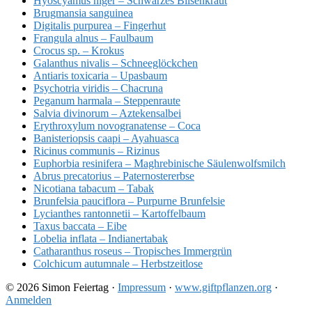
Hyoscyamus niger – Schwarzes Bilsenkraut
Brugmansia sanguinea
Digitalis purpurea – Fingerhut
Frangula alnus – Faulbaum
Crocus sp. – Krokus
Galanthus nivalis – Schneeglöckchen
Antiaris toxicaria – Upasbaum
Psychotria viridis – Chacruna
Peganum harmala – Steppenraute
Salvia divinorum – Aztekensalbei
Erythroxylum novogranatense – Coca
Banisteriopsis caapi – Ayahuasca
Ricinus communis – Rizinus
Euphorbia resinifera – Maghrebinische Säulenwolfsmilch
Abrus precatorius – Paternostererbse
Nicotiana tabacum – Tabak
Brunfelsia pauciflora – Purpurne Brunfelsie
Lycianthes rantonnetii – Kartoffelbaum
Taxus baccata – Eibe
Lobelia inflata – Indianertabak
Catharanthus roseus – Tropisches Immergrün
Colchicum autumnale – Herbstzeitlose
© 2026 Simon Feiertag ·
Impressum
·
www.giftpflanzen.org
·
Anmelden