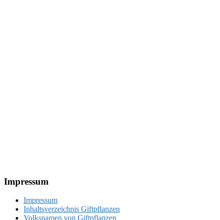
Footer
Impressum
Impressum
Inhaltsverzeichnis Giftpflanzen
Volksnamen von Giftpflanzen