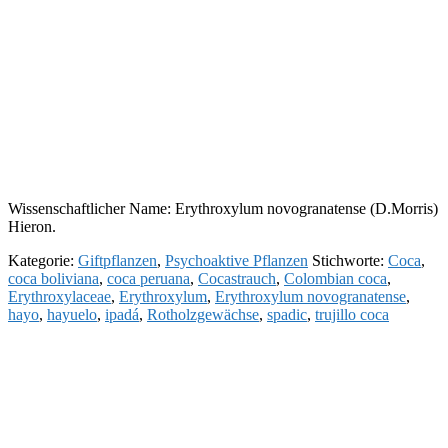
Wissenschaftlicher Name: Erythroxylum novogranatense (D.Morris)
Hieron.
Kategorie:
Giftpflanzen
,
Psychoaktive Pflanzen
Stichworte:
Coca
,
coca boliviana
,
coca peruana
,
Cocastrauch
,
Colombian coca
,
Erythroxylaceae
,
Erythroxylum
,
Erythroxylum novogranatense
,
hayo
,
hayuelo
,
ipadá
,
Rotholzgewächse
,
spadic
,
trujillo coca