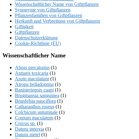
Wissenschaftlicher Name von Giftpflanzen
Synonyme von Giftpflanzen
Pflanzenfamilien von Giftpflanzen
Herkunft und Verbreitung von Giftpflanzen
Giftigkeit
Giftpflanzen
Datenschutzerklärung
Cookie-Richtlinie (EU)
Wissenschaftlicher Name
Abrus precatorius
(1)
Antiaris toxicaria
(1)
Arum maculatum
(1)
Atropa belladonnna
(1)
Banisteriopsis caapi
(1)
Brugmansia sanguinea
(1)
Brunfelsia pauciflora
(1)
Catharanthus roseus
(1)
Colchicum autumnale
(1)
Conium maculatum
(1)
Crocus sp.
(1)
Datura innoxia
(1)
Datura metel
(1)