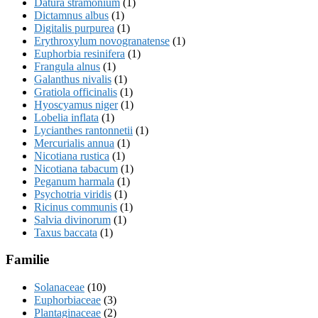
Datura stramonium
(1)
Dictamnus albus
(1)
Digitalis purpurea
(1)
Erythroxylum novogranatense
(1)
Euphorbia resinifera
(1)
Frangula alnus
(1)
Galanthus nivalis
(1)
Gratiola officinalis
(1)
Hyoscyamus niger
(1)
Lobelia inflata
(1)
Lycianthes rantonnetii
(1)
Mercurialis annua
(1)
Nicotiana rustica
(1)
Nicotiana tabacum
(1)
Peganum harmala
(1)
Psychotria viridis
(1)
Ricinus communis
(1)
Salvia divinorum
(1)
Taxus baccata
(1)
Familie
Solanaceae
(10)
Euphorbiaceae
(3)
Plantaginaceae
(2)