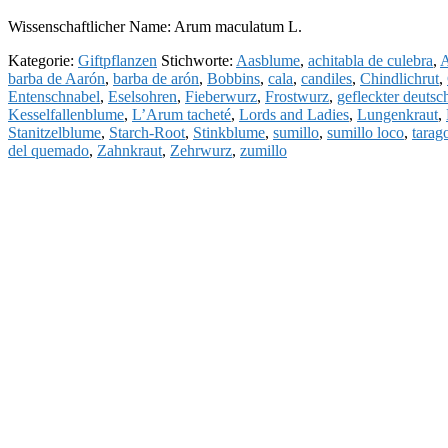
Wissenschaftlicher Name: Arum maculatum L.
Kategorie:
Giftpflanzen
Stichworte:
Aasblume
,
achitabla de culebra
,
A
barba de Aarón
,
barba de arón
,
Bobbins
,
cala
,
candiles
,
Chindlichrut
,
Entenschnabel
,
Eselsohren
,
Fieberwurz
,
Frostwurz
,
gefleckter deutsc
Kesselfallenblume
,
L’Arum tacheté
,
Lords and Ladies
,
Lungenkraut
,
Stanitzelblume
,
Starch-Root
,
Stinkblume
,
sumillo
,
sumillo loco
,
tarag
del quemado
,
Zahnkraut
,
Zehrwurz
,
zumillo