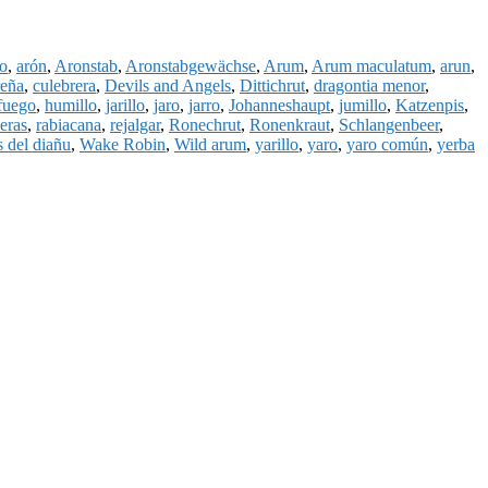
o
,
arón
,
Aronstab
,
Aronstabgewächse
,
Arum
,
Arum maculatum
,
arun
,
reña
,
culebrera
,
Devils and Angels
,
Dittichrut
,
dragontia menor
,
 fuego
,
humillo
,
jarillo
,
jaro
,
jarro
,
Johanneshaupt
,
jumillo
,
Katzenpis
,
eras
,
rabiacana
,
rejalgar
,
Ronechrut
,
Ronenkraut
,
Schlangenbeer
,
s del diañu
,
Wake Robin
,
Wild arum
,
yarillo
,
yaro
,
yaro común
,
yerba