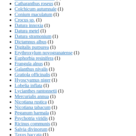
Catharanthus roseus
(1)
Colchicum autumnale
(1)
Conium maculatum
(1)
Crocus sp.
(1)
Datura innoxia
(1)
Datura metel
(1)
Datura stramonium
(1)
Dictamnus albus
(1)
Digitalis purpurea
(1)
Erythroxylum novogranatense
(1)
Euphorbia resinifera
(1)
Frangula alnus
(1)
Galanthus nivalis
(1)
Gratiola officinalis
(1)
Hyoscyamus niger
(1)
Lobelia inflata
(1)
Lycianthes rantonnetii
(1)
Mercurialis annua
(1)
Nicotiana rustica
(1)
Nicotiana tabacum
(1)
Peganum harmala
(1)
Psychotria viridis
(1)
Ricinus communis
(1)
Salvia divinorum
(1)
Taxus baccata
(1)