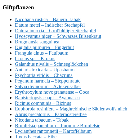
Giftpflanzen
Nicotiana rustica – Bauern-Tabak
Datura metel – Indischer Stechapfel
Datura innoxia – Großblütiger Stechapfel
Hyoscyamus niger – Schwarzes Bilsenkraut
Brugmansia sanguinea
Digitalis purpurea – Fingerhut
Frangula alnus – Faulbaum
Crocus sp. – Krokus
Galanthus nivalis – Schneeglöckchen
Antiaris toxicaria – Upasbaum
Psychotria viridis – Chacruna
Peganum harmala – Steppenraute
Salvia divinorum – Aztekensalbei
Erythroxylum novogranatense – Coca
Banisteriopsis caapi – Ayahuasca
Ricinus communis – Rizinus
Euphorbia resinifera – Maghrebinische Säulenwolfsmilch
Abrus precatorius – Paternostererbse
Nicotiana tabacum – Tabak
Brunfelsia pauciflora – Purpurne Brunfelsie
Lycianthes rantonnetii – Kartoffelbaum
Taxus baccata – Eibe