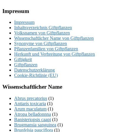
Footer
Impressum
Impressum
Inhaltsverzeichnis Giftpflanzen
Volksnamen von Giftpflanzen
Wissenschaftlicher Name von Giftpflanzen
Synonyme von Giftpflanzen
Pflanzenfamilien von Giftpflanzen
Herkunft und Verbreitung von Giftpflanzen
Giftigkeit
Giftpflanzen
Datenschutzerklärung
Cookie-Richtlinie (EU)
Wissenschaftlicher Name
Abrus precatorius
(1)
Antiaris toxicaria
(1)
Arum maculatum
(1)
Atropa belladonnna
(1)
Banisteriopsis caapi
(1)
Brugmansia sanguinea
(1)
Brunfelsia pauciflora
(1)