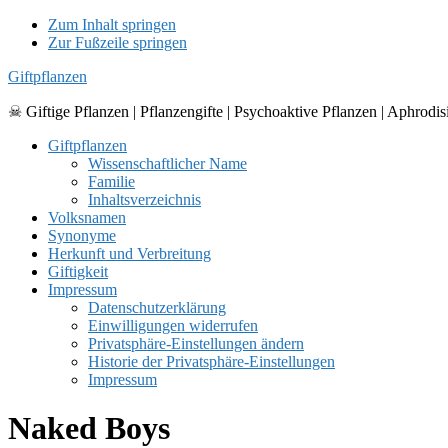
Zum Inhalt springen
Zur Fußzeile springen
Giftpflanzen
☠ Giftige Pflanzen | Pflanzengifte | Psychoaktive Pflanzen | Aphrodis
Giftpflanzen
Wissenschaftlicher Name
Familie
Inhaltsverzeichnis
Volksnamen
Synonyme
Herkunft und Verbreitung
Giftigkeit
Impressum
Datenschutzerklärung
Einwilligungen widerrufen
Privatsphäre-Einstellungen ändern
Historie der Privatsphäre-Einstellungen
Impressum
Naked Boys