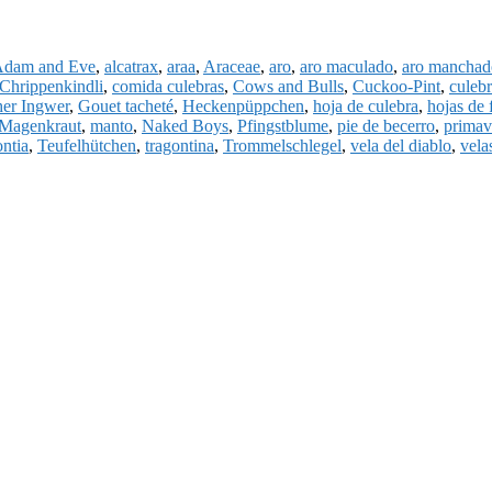
dam and Eve
,
alcatrax
,
araa
,
Araceae
,
aro
,
aro maculado
,
aro manchad
Chrippenkindli
,
comida culebras
,
Cows and Bulls
,
Cuckoo-Pint
,
culeb
her Ingwer
,
Gouet tacheté
,
Heckenpüppchen
,
hoja de culebra
,
hojas de
Magenkraut
,
manto
,
Naked Boys
,
Pfingstblume
,
pie de becerro
,
primav
ontia
,
Teufelhütchen
,
tragontina
,
Trommelschlegel
,
vela del diablo
,
vela