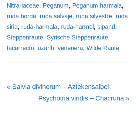
Nitrariaceae
,
Peganum
,
Peganum harmala
,
ruda borda
,
ruda salvaje
,
ruda silvestre
,
ruda
siria
,
ruda-harmala
,
ruda-harmel
,
sipand
,
Steppenraute
,
Syrische Steppenraute
,
tacarrecín
,
uzarih
,
venenera
,
Wilde Raute
Vorheriger
« Salvia divinorum – Aztekensalbei
Beitrag:
Nächster
Psychotria viridis – Chacruna »
Beitrag: