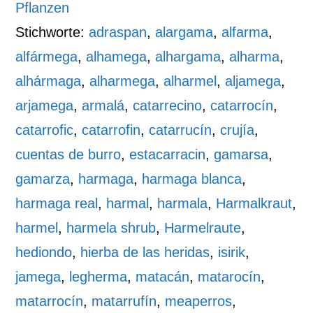
Pflanzen
Stichworte:
adraspan
,
alargama
,
alfarma
,
alfármega
,
alhamega
,
alhargama
,
alharma
,
alhármaga
,
alharmega
,
alharmel
,
aljamega
,
arjamega
,
armalá
,
catarrecino
,
catarrocín
,
catarrofic
,
catarrofin
,
catarrucín
,
crujía
,
cuentas de burro
,
estacarracin
,
gamarsa
,
gamarza
,
harmaga
,
harmaga blanca
,
harmaga real
,
harmal
,
harmala
,
Harmalkraut
,
harmel
,
harmela shrub
,
Harmelraute
,
hediondo
,
hierba de las heridas
,
isirik
,
jamega
,
legherma
,
matacán
,
matarocín
,
matarrocín
,
matarrufín
,
meaperros
,