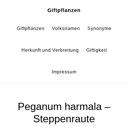
Zum
Zur
Giftpflanzen
Inhalt
Fußzeile
springen
springen
Giftpflanzen
Volksnamen
Synonyme
Herkunft und Verbreitung
Giftigkeit
Impressum
Peganum harmala –
Steppenraute