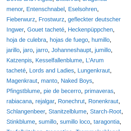
menor
,
Entenschnabel
,
Eselsohren
,
Fieberwurz
,
Frostwurz
,
gefleckter deutscher
Ingwer
,
Gouet tacheté
,
Heckenpüppchen
,
hoja de culebra
,
hojas de fuego
,
humillo
,
jarillo
,
jaro
,
jarro
,
Johanneshaupt
,
jumillo
,
Katzenpis
,
Kesselfallenblume
,
L’Arum
tacheté
,
Lords and Ladies
,
Lungenkraut
,
Magenkraut
,
manto
,
Naked Boys
,
Pfingstblume
,
pie de becerro
,
primaveras
,
rabiacana
,
rejalgar
,
Ronechrut
,
Ronenkraut
,
Schlangenbeer
,
Stanitzelblume
,
Starch-Root
,
Stinkblume
,
sumillo
,
sumillo loco
,
taragontia
,