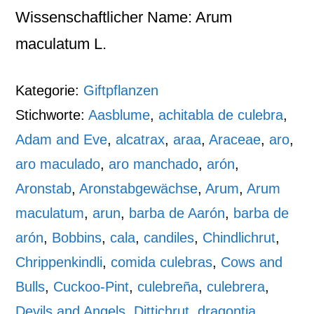
Wissenschaftlicher Name: Arum
maculatum L.
Kategorie:
Giftpflanzen
Stichworte:
Aasblume
,
achitabla de culebra
,
Adam and Eve
,
alcatrax
,
araa
,
Araceae
,
aro
,
aro maculado
,
aro manchado
,
arón
,
Aronstab
,
Aronstabgewächse
,
Arum
,
Arum
maculatum
,
arun
,
barba de Aarón
,
barba de
arón
,
Bobbins
,
cala
,
candiles
,
Chindlichrut
,
Chrippenkindli
,
comida culebras
,
Cows and
Bulls
,
Cuckoo-Pint
,
culebreña
,
culebrera
,
Devils and Angels
,
Dittichrut
,
dragontia