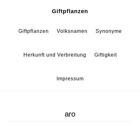
Zum
Zur
Giftpflanzen
Inhalt
Fußzeile
springen
springen
Giftpflanzen
Volksnamen
Synonyme
Herkunft und Verbreitung
Giftigkeit
Impressum
aro