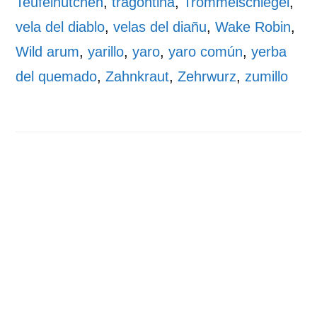
Teufelhütchen
,
tragontina
,
Trommelschlegel
,
vela del diablo
,
velas del diañu
,
Wake Robin
,
Wild arum
,
yarillo
,
yaro
,
yaro común
,
yerba
del quemado
,
Zahnkraut
,
Zehrwurz
,
zumillo