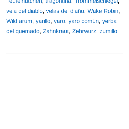
Teufelhütchen
,
tragontina
,
Trommelschlegel
,
vela del diablo
,
velas del diañu
,
Wake Robin
,
Wild arum
,
yarillo
,
yaro
,
yaro común
,
yerba
del quemado
,
Zahnkraut
,
Zehrwurz
,
zumillo