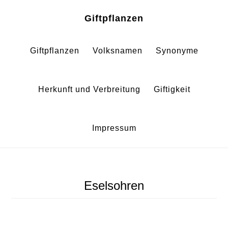
Zum
Zur
Giftpflanzen
Inhalt
Fußzeile
springen
springen
Giftpflanzen
Volksnamen
Synonyme
Herkunft und Verbreitung
Giftigkeit
Impressum
Eselsohren