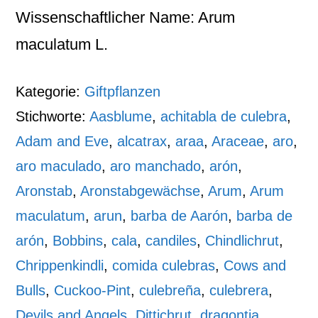
Wissenschaftlicher Name: Arum
maculatum L.
Kategorie:
Giftpflanzen
Stichworte:
Aasblume
,
achitabla de culebra
,
Adam and Eve
,
alcatrax
,
araa
,
Araceae
,
aro
,
aro maculado
,
aro manchado
,
arón
,
Aronstab
,
Aronstabgewächse
,
Arum
,
Arum
maculatum
,
arun
,
barba de Aarón
,
barba de
arón
,
Bobbins
,
cala
,
candiles
,
Chindlichrut
,
Chrippenkindli
,
comida culebras
,
Cows and
Bulls
,
Cuckoo-Pint
,
culebreña
,
culebrera
,
Devils and Angels
,
Dittichrut
,
dragontia