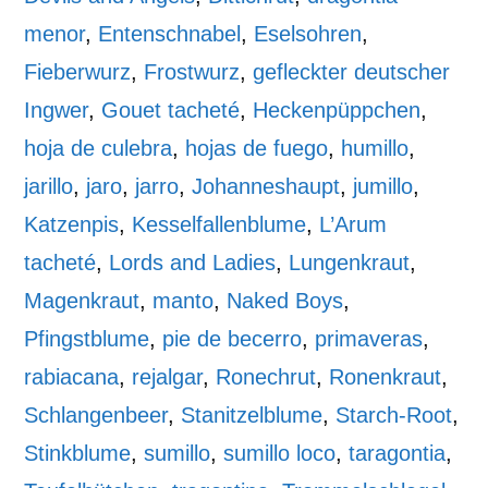
menor
,
Entenschnabel
,
Eselsohren
,
Fieberwurz
,
Frostwurz
,
gefleckter deutscher
Ingwer
,
Gouet tacheté
,
Heckenpüppchen
,
hoja de culebra
,
hojas de fuego
,
humillo
,
jarillo
,
jaro
,
jarro
,
Johanneshaupt
,
jumillo
,
Katzenpis
,
Kesselfallenblume
,
L’Arum
tacheté
,
Lords and Ladies
,
Lungenkraut
,
Magenkraut
,
manto
,
Naked Boys
,
Pfingstblume
,
pie de becerro
,
primaveras
,
rabiacana
,
rejalgar
,
Ronechrut
,
Ronenkraut
,
Schlangenbeer
,
Stanitzelblume
,
Starch-Root
,
Stinkblume
,
sumillo
,
sumillo loco
,
taragontia
,