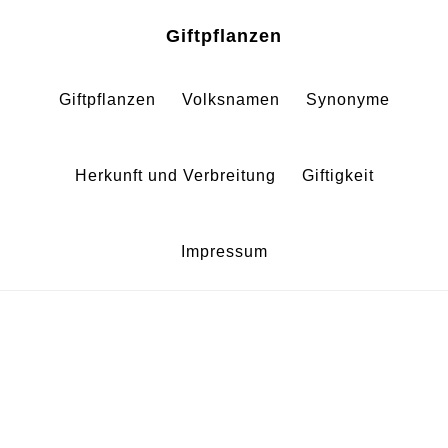
Zum
Zur
Giftpflanzen
Inhalt
Fußzeile
springen
springen
Giftpflanzen
Volksnamen
Synonyme
Herkunft und Verbreitung
Giftigkeit
Impressum