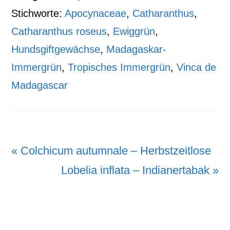
Stichworte:
Apocynaceae
,
Catharanthus
,
Catharanthus roseus
,
Ewiggrün
,
Hundsgiftgewächse
,
Madagaskar-
Immergrün
,
Tropisches Immergrün
,
Vinca de
Madagascar
Vorheriger
« Colchicum autumnale – Herbstzeitlose
Beitrag:
Nächster
Lobelia inflata – Indianertabak »
Beitrag: