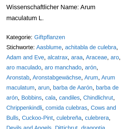
Wissenschaftlicher Name: Arum
maculatum L.
Kategorie:
Giftpflanzen
Stichworte:
Aasblume
,
achitabla de culebra
,
Adam and Eve
,
alcatrax
,
araa
,
Araceae
,
aro
,
aro maculado
,
aro manchado
,
arón
,
Aronstab
,
Aronstabgewächse
,
Arum
,
Arum
maculatum
,
arun
,
barba de Aarón
,
barba de
arón
,
Bobbins
,
cala
,
candiles
,
Chindlichrut
,
Chrippenkindli
,
comida culebras
,
Cows and
Bulls
,
Cuckoo-Pint
,
culebreña
,
culebrera
,
Devils and Angels
,
Dittichrut
,
dragontia