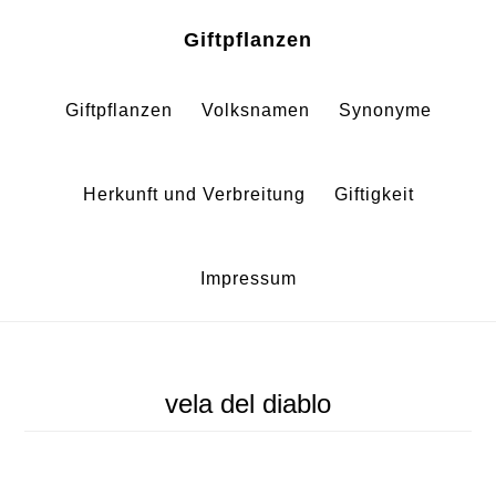
Zum
Zur
Giftpflanzen
Inhalt
Fußzeile
springen
springen
Giftpflanzen
Volksnamen
Synonyme
Herkunft und Verbreitung
Giftigkeit
Impressum
vela del diablo