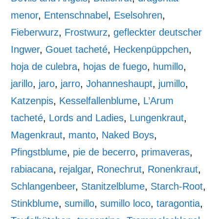
menor
,
Entenschnabel
,
Eselsohren
,
Fieberwurz
,
Frostwurz
,
gefleckter deutscher
Ingwer
,
Gouet tacheté
,
Heckenpüppchen
,
hoja de culebra
,
hojas de fuego
,
humillo
,
jarillo
,
jaro
,
jarro
,
Johanneshaupt
,
jumillo
,
Katzenpis
,
Kesselfallenblume
,
L’Arum
tacheté
,
Lords and Ladies
,
Lungenkraut
,
Magenkraut
,
manto
,
Naked Boys
,
Pfingstblume
,
pie de becerro
,
primaveras
,
rabiacana
,
rejalgar
,
Ronechrut
,
Ronenkraut
,
Schlangenbeer
,
Stanitzelblume
,
Starch-Root
,
Stinkblume
,
sumillo
,
sumillo loco
,
taragontia
,