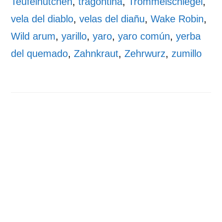
Teufelhütchen
,
tragontina
,
Trommelschlegel
,
vela del diablo
,
velas del diañu
,
Wake Robin
,
Wild arum
,
yarillo
,
yaro
,
yaro común
,
yerba
del quemado
,
Zahnkraut
,
Zehrwurz
,
zumillo