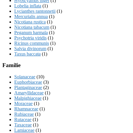
Hyoscyamus niger
(1)
Lobelia inflata
(1)
Lycianthes rantonnetii
(1)
Mercurialis annua
(1)
Nicotiana rustica
(1)
Nicotiana tabacum
(1)
Peganum harmala
(1)
Psychotria viridis
(1)
Ricinus communis
(1)
Salvia divinorum
(1)
Taxus baccata
(1)
Familie
Solanaceae
(10)
Euphorbiaceae
(3)
Plantaginaceae
(2)
Amaryllidaceae
(1)
Malpighiaceae
(1)
Moraceae
(1)
Rhamnaceae
(1)
Rubiaceae
(1)
Rutaceae
(1)
Taxaceae
(1)
Lamiaceae
(1)