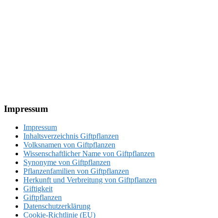
Footer
Impressum
Impressum
Inhaltsverzeichnis Giftpflanzen
Volksnamen von Giftpflanzen
Wissenschaftlicher Name von Giftpflanzen
Synonyme von Giftpflanzen
Pflanzenfamilien von Giftpflanzen
Herkunft und Verbreitung von Giftpflanzen
Giftigkeit
Giftpflanzen
Datenschutzerklärung
Cookie-Richtlinie (EU)