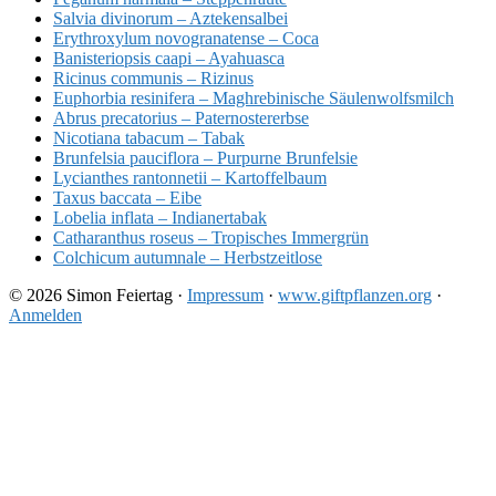
Salvia divinorum – Aztekensalbei
Erythroxylum novogranatense – Coca
Banisteriopsis caapi – Ayahuasca
Ricinus communis – Rizinus
Euphorbia resinifera – Maghrebinische Säulenwolfsmilch
Abrus precatorius – Paternostererbse
Nicotiana tabacum – Tabak
Brunfelsia pauciflora – Purpurne Brunfelsie
Lycianthes rantonnetii – Kartoffelbaum
Taxus baccata – Eibe
Lobelia inflata – Indianertabak
Catharanthus roseus – Tropisches Immergrün
Colchicum autumnale – Herbstzeitlose
© 2026 Simon Feiertag ·
Impressum
·
www.giftpflanzen.org
·
Anmelden