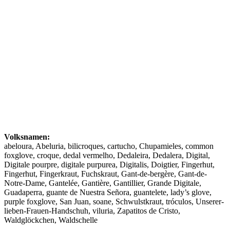
Volksnamen:
abeloura, Abeluria, bilicroques, cartucho, Chupamieles, common
foxglove, croque, dedal vermelho, Dedaleira, Dedalera, Digital,
Digitale pourpre, digitale purpurea, Digitalis, Doigtier, Fingerhut,
Fingerhut, Fingerkraut, Fuchskraut, Gant-de-bergère, Gant-de-
Notre-Dame, Gantelée, Gantière, Gantillier, Grande Digitale,
Guadaperra, guante de Nuestra Señora, guantelete, lady’s glove,
purple foxglove, San Juan, soane, Schwulstkraut, tróculos, Unserer-
lieben-Frauen-Handschuh, viluria, Zapatitos de Cristo,
Waldglöckchen, Waldschelle