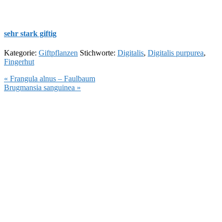
sehr stark giftig
Kategorie:
Giftpflanzen
Stichworte:
Digitalis
,
Digitalis purpurea
,
Fingerhut
Vorheriger
« Frangula alnus – Faulbaum
Beitrag:
Nächster
Brugmansia sanguinea »
Beitrag: