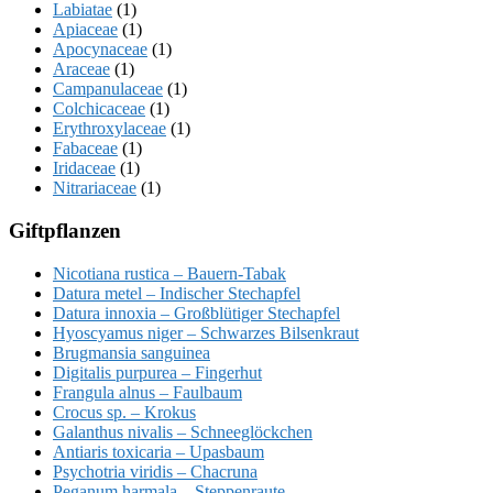
Labiatae
(1)
Apiaceae
(1)
Apocynaceae
(1)
Araceae
(1)
Campanulaceae
(1)
Colchicaceae
(1)
Erythroxylaceae
(1)
Fabaceae
(1)
Iridaceae
(1)
Nitrariaceae
(1)
Giftpflanzen
Nicotiana rustica – Bauern-Tabak
Datura metel – Indischer Stechapfel
Datura innoxia – Großblütiger Stechapfel
Hyoscyamus niger – Schwarzes Bilsenkraut
Brugmansia sanguinea
Digitalis purpurea – Fingerhut
Frangula alnus – Faulbaum
Crocus sp. – Krokus
Galanthus nivalis – Schneeglöckchen
Antiaris toxicaria – Upasbaum
Psychotria viridis – Chacruna
Peganum harmala – Steppenraute