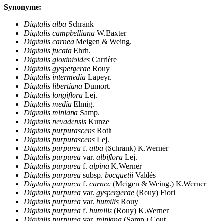
Synonyme:
Digitalis alba
Schrank
Digitalis campbelliana
W.Baxter
Digitalis carnea
Meigen & Weing.
Digitalis fucata
Ehrh.
Digitalis gloxinioides
Carrière
Digitalis gyspergerae
Rouy
Digitalis intermedia
Lapeyr.
Digitalis libertiana
Dumort.
Digitalis longiflora
Lej.
Digitalis media
Elmig.
Digitalis miniana
Samp.
Digitalis nevadensis
Kunze
Digitalis purpurascens
Roth
Digitalis purpurascens
Lej.
Digitalis purpurea
f.
alba
(Schrank) K.Werner
Digitalis purpurea
var.
albiflora
Lej.
Digitalis purpurea
f.
alpina
K.Werner
Digitalis purpurea
subsp.
bocquetii
Valdés
Digitalis purpurea
f.
carnea
(Meigen & Weing.) K.Werner
Digitalis purpurea
var.
gyspergerae
(Rouy) Fiori
Digitalis purpurea
var.
humilis
Rouy
Digitalis purpurea
f.
humilis
(Rouy) K.Werner
Digitalis purpurea
var.
miniana
(Samp.) Cout.