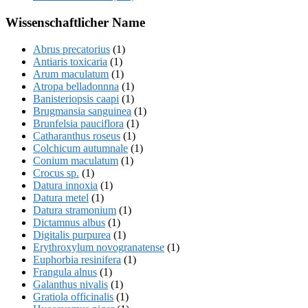
Wissenschaftlicher Name
Abrus precatorius
(1)
Antiaris toxicaria
(1)
Arum maculatum
(1)
Atropa belladonnna
(1)
Banisteriopsis caapi
(1)
Brugmansia sanguinea
(1)
Brunfelsia pauciflora
(1)
Catharanthus roseus
(1)
Colchicum autumnale
(1)
Conium maculatum
(1)
Crocus sp.
(1)
Datura innoxia
(1)
Datura metel
(1)
Datura stramonium
(1)
Dictamnus albus
(1)
Digitalis purpurea
(1)
Erythroxylum novogranatense
(1)
Euphorbia resinifera
(1)
Frangula alnus
(1)
Galanthus nivalis
(1)
Gratiola officinalis
(1)