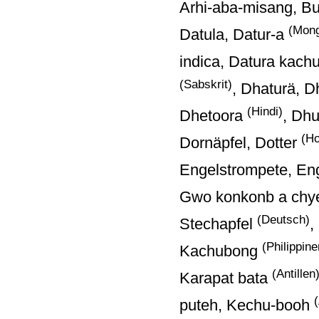
Arhi-aba-misang, B
(Mong
Datula, Datur-a
indica, Datura kach
(Sabskrit)
, Dhaturä, 
(Hindi)
Dhetoora
, Dhu
(Ho
Dornäpfel, Dotter
Engelstrompete, En
Gwo konkonb a ch
(Deutsch)
Stechapfel
,
(Philippine
Kachubong
(Antillen
Karapat bata
puteh, Kechu-booh