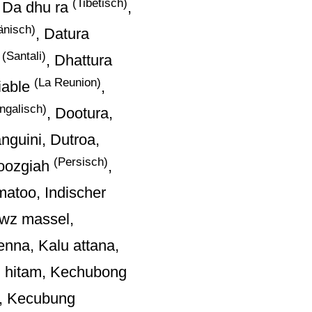
(Tibetisch)
, Da dhu ra
,
änisch)
, Datura
(Santali)
a
, Dhattura
(La Reunion)
iable
,
ngalisch)
, Dootura,
anguini, Dutroa,
(Persisch)
Goozgiah
,
atoo, Indischer
owz massel,
enna, Kalu attana,
 hitam, Kechubong
, Kecubung