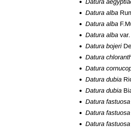
Datura aegyptia
Datura alba
Rum
Datura alba
F.Mu
Datura alba
var
Datura bojeri
Del
Datura chlorant
Datura cornuco
Datura dubia
Ri
Datura dubia
Bia
Datura fastuosa
Datura fastuosa
Datura fastuosa