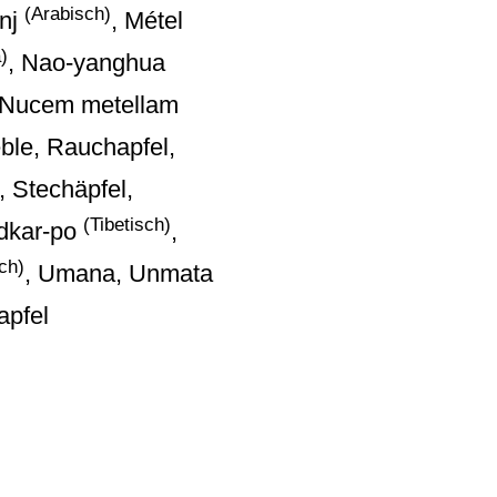
(Arabisch)
enj
, Métel
)
, Nao-yanghua
 Nucem metellam
ble, Rauchapfel,
, Stechäpfel,
(Tibetisch)
dkar-po
,
ch)
, Umana, Unmata
apfel