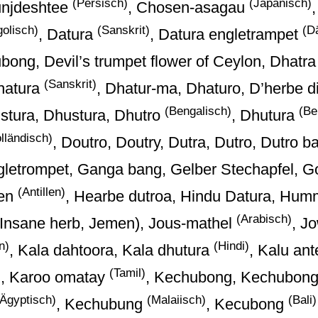
(Persisch)
(Japanisch)
unjdeshtee
, Chosen-asagau
olisch)
(Sanskrit)
(D
, Datura
, Datura engletrampet
ubong, Devil’s trumpet flower of Ceylon, Dhatr
(Sanskrit)
Dhatura
, Dhatur-ma, Dhaturo, D’herbe d
(Bengalisch)
(Be
stura, Dhustura, Dhutro
, Dhutura
lländisch)
, Doutro, Doutry, Dutra, Dutro, Dutro b
gletrompet, Ganga bang, Gelber Stechapfel, 
(Antillen)
yen
, Hearbe dutroa, Hindu Datura, Humm
(Arabisch)
 Insane herb, Jemen), Jous-mathel
, J
n)
(Hindi)
, Kala dahtoora, Kala dhutura
, Kalu ant
)
(Tamil)
, Karoo omatay
, Kechubong, Kechubong
(Ägyptisch)
(Malaiisch)
(Bali)
, Kechubung
, Kecubong