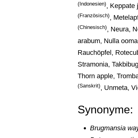
(Indonesien)
, Keppate 
(Französisch)
, Metela
(Chinesisch)
, Neura, 
arabum, Nulla ooman
Rauchöpfel, Rotecu
Stramonia, Takbibu
Thorn apple, Tromb
(Sanskrit)
, Unmeta, Vi
Synonyme:
Brugmansia wa