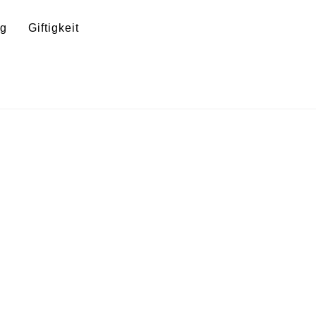
ng
Giftigkeit
pfel