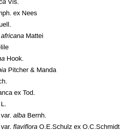
ca
Vis.
ph. ex Nees
ell.
.
africana
Mattei
ile
ha
Hook.
pia
Pitcher & Manda
ch.
nca ex Tod.
L.
var.
alba
Bernh.
var.
flaviflora
O.E.Schulz ex O.C.Schmidt