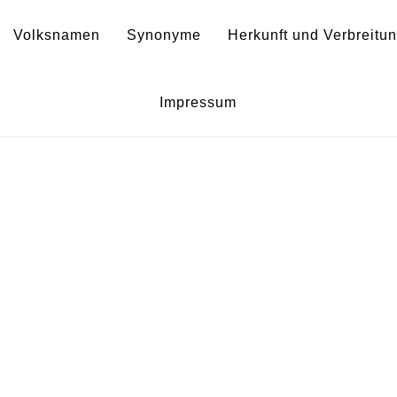
Volksnamen
Synonyme
Herkunft und Verbreitu
ura metel – Indischer Stecha
Impressum