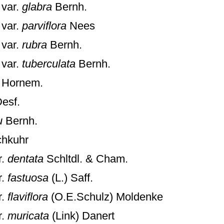
var.
glabra
Bernh.
var.
parviflora
Nees
var.
rubra
Bernh.
var.
tuberculata
Bernh.
Hornem.
esf.
u
Bernh.
hkuhr
r.
dentata
Schltdl. & Cham.
r.
fastuosa
(L.) Saff.
r.
flaviflora
(O.E.Schulz) Moldenke
r.
muricata
(Link) Danert