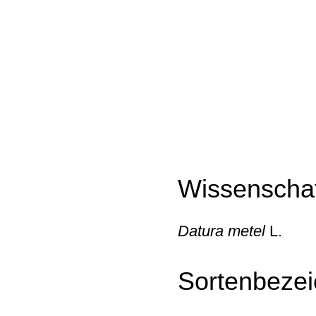
Wissenschaf
Datura metel
L.
Sortenbeze