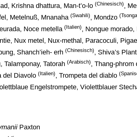
(Chinesisch)
jad, Krishna dhattura, Man-t’o-lo
, M
(Swahili)
(Tsonga
pfel, Metelnuß, Mnanaha
, Mondzo
(Italien)
Neurada, Noce metella
, Nongue morado,
tie, Nux metel, Nux-methal, Paracoculi, Pigae
(Chinesisch)
bung, Shanch’ieh- erh
, Shiva’s Plant
(Arabisch)
g, Talamponay, Tatorah
, Thang-phrom 
(Italien)
(Spanis
a del Diavolo
, Trompeta del diablo
olettblaue Engelstrompete, Violettblauer Stech
ymanii
Paxton