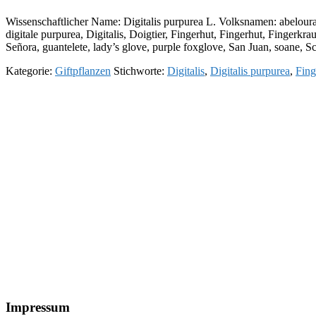
Wissenschaftlicher Name: Digitalis purpurea L. Volksnamen: abeloura,
digitale purpurea, Digitalis, Doigtier, Fingerhut, Fingerhut, Fingerk
Señora, guantelete, lady’s glove, purple foxglove, San Juan, soane, 
Kategorie:
Giftpflanzen
Stichworte:
Digitalis
,
Digitalis purpurea
,
Fing
Footer
Impressum