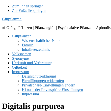
Zum Inhalt springen
Zur Fußzeile springen
Giftpflanzen
☠ Giftige Pflanzen | Pflanzengifte | Psychoaktive Pflanzen | Aphrodis
Giftpflanzen
Wissenschaftlicher Name
Familie
Inhaltsverzeichnis
Volksnamen
Synonyme
Herkunft und Verbreitung
Giftigkeit
Impressum
Datenschutzerklärung
Einwilligungen widerrufen
Privatsphäre-Einstellungen ändern
Historie der Privatsphäre-Einstellungen
Impressum
Digitalis purpurea