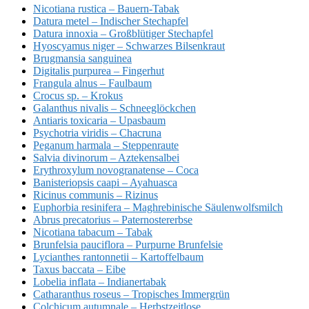
Nicotiana rustica – Bauern-Tabak
Datura metel – Indischer Stechapfel
Datura innoxia – Großblütiger Stechapfel
Hyoscyamus niger – Schwarzes Bilsenkraut
Brugmansia sanguinea
Digitalis purpurea – Fingerhut
Frangula alnus – Faulbaum
Crocus sp. – Krokus
Galanthus nivalis – Schneeglöckchen
Antiaris toxicaria – Upasbaum
Psychotria viridis – Chacruna
Peganum harmala – Steppenraute
Salvia divinorum – Aztekensalbei
Erythroxylum novogranatense – Coca
Banisteriopsis caapi – Ayahuasca
Ricinus communis – Rizinus
Euphorbia resinifera – Maghrebinische Säulenwolfsmilch
Abrus precatorius – Paternostererbse
Nicotiana tabacum – Tabak
Brunfelsia pauciflora – Purpurne Brunfelsie
Lycianthes rantonnetii – Kartoffelbaum
Taxus baccata – Eibe
Lobelia inflata – Indianertabak
Catharanthus roseus – Tropisches Immergrün
Colchicum autumnale – Herbstzeitlose