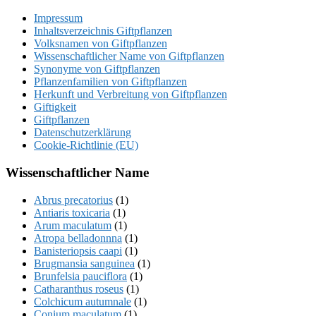
Impressum
Inhaltsverzeichnis Giftpflanzen
Volksnamen von Giftpflanzen
Wissenschaftlicher Name von Giftpflanzen
Synonyme von Giftpflanzen
Pflanzenfamilien von Giftpflanzen
Herkunft und Verbreitung von Giftpflanzen
Giftigkeit
Giftpflanzen
Datenschutzerklärung
Cookie-Richtlinie (EU)
Wissenschaftlicher Name
Abrus precatorius
(1)
Antiaris toxicaria
(1)
Arum maculatum
(1)
Atropa belladonnna
(1)
Banisteriopsis caapi
(1)
Brugmansia sanguinea
(1)
Brunfelsia pauciflora
(1)
Catharanthus roseus
(1)
Colchicum autumnale
(1)
Conium maculatum
(1)