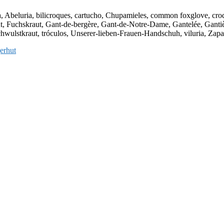
 Abeluria, bilicroques, cartucho, Chupamieles, common foxglove, croqu
raut, Fuchskraut, Gant-de-bergère, Gant-de-Notre-Dame, Gantelée, Ganti
Schwulstkraut, tróculos, Unserer-lieben-Frauen-Handschuh, viluria, Zapa
erhut