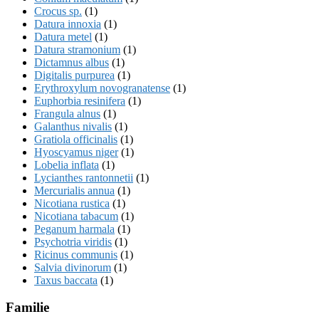
Crocus sp.
(1)
Datura innoxia
(1)
Datura metel
(1)
Datura stramonium
(1)
Dictamnus albus
(1)
Digitalis purpurea
(1)
Erythroxylum novogranatense
(1)
Euphorbia resinifera
(1)
Frangula alnus
(1)
Galanthus nivalis
(1)
Gratiola officinalis
(1)
Hyoscyamus niger
(1)
Lobelia inflata
(1)
Lycianthes rantonnetii
(1)
Mercurialis annua
(1)
Nicotiana rustica
(1)
Nicotiana tabacum
(1)
Peganum harmala
(1)
Psychotria viridis
(1)
Ricinus communis
(1)
Salvia divinorum
(1)
Taxus baccata
(1)
Familie