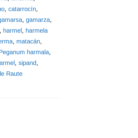
no
,
catarrocín
,
gamarsa
,
gamarza
,
,
harmel
,
harmela
erma
,
matacán
,
Peganum harmala
,
armel
,
sipand
,
de Raute