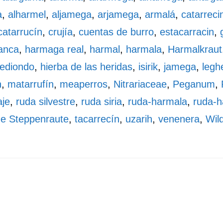
a
,
alharmel
,
aljamega
,
arjamega
,
armalá
,
catarreci
catarrucín
,
crujía
,
cuentas de burro
,
estacarracin
,
anca
,
harmaga real
,
harmal
,
harmala
,
Harmalkraut
ediondo
,
hierba de las heridas
,
isirik
,
jamega
,
legh
n
,
matarrufín
,
meaperros
,
Nitrariaceae
,
Peganum
,
aje
,
ruda silvestre
,
ruda siria
,
ruda-harmala
,
ruda-h
he Steppenraute
,
tacarrecín
,
uzarih
,
venenera
,
Wil