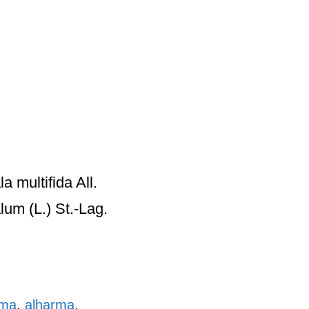
multifida All.
m (L.) St.-Lag.
ama
,
alharma
,