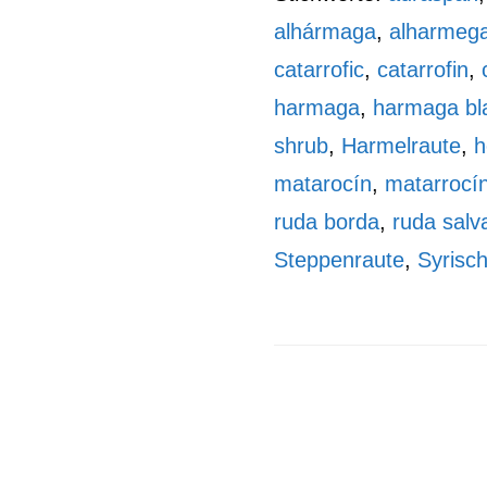
alhármaga
,
alharmeg
catarrofic
,
catarrofin
,
harmaga
,
harmaga bl
shrub
,
Harmelraute
,
h
matarocín
,
matarrocí
ruda borda
,
ruda salv
Steppenraute
,
Syrisc