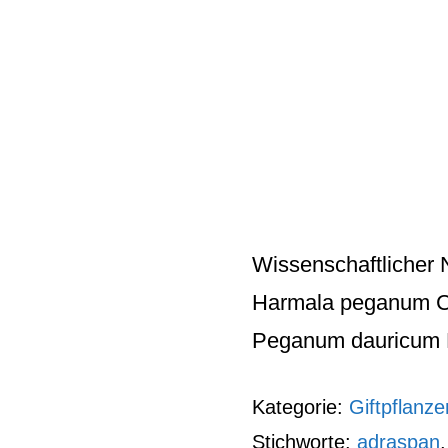
Wissenschaftlicher
Harmala peganum Cr
Peganum dauricum L.
Kategorie:
Giftpflanze
Stichworte:
adraspan