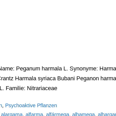
 Name: Peganum harmala L. Synonyme: Harmala 
antz Harmala syriaca Bubani Peganon harmalu
 Familie: Nitrariaceae
n
,
Psychoaktive Pflanzen
,
alargama
,
alfarma
,
alfármega
,
alhamega
,
alharg