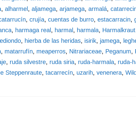
a
,
alharmel
,
aljamega
,
arjamega
,
armalá
,
catarreci
catarrucín
,
crujía
,
cuentas de burro
,
estacarracin
,
anca
,
harmaga real
,
harmal
,
harmala
,
Harmalkraut
ediondo
,
hierba de las heridas
,
isirik
,
jamega
,
legh
n
,
matarrufín
,
meaperros
,
Nitrariaceae
,
Peganum
,
aje
,
ruda silvestre
,
ruda siria
,
ruda-harmala
,
ruda-h
he Steppenraute
,
tacarrecín
,
uzarih
,
venenera
,
Wil