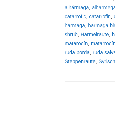
alhármaga
,
alharmeg
catarrofic
,
catarrofin
,
harmaga
,
harmaga bl
shrub
,
Harmelraute
,
h
matarocín
,
matarrocí
ruda borda
,
ruda salv
Steppenraute
,
Syrisc