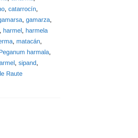
no
,
catarrocín
,
gamarsa
,
gamarza
,
,
harmel
,
harmela
erma
,
matacán
,
Peganum harmala
,
armel
,
sipand
,
de Raute