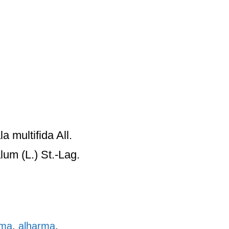
multifida All.
m (L.) St.-Lag.
ama
,
alharma
,