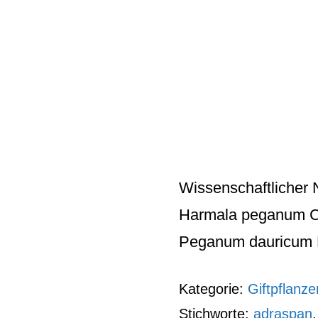
Wissenschaftlicher
Harmala peganum Cr
Peganum dauricum L.
Kategorie:
Giftpflanze
Stichworte:
adraspan