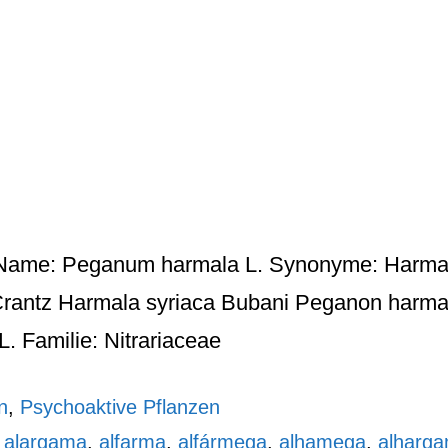
 Name: Peganum harmala L. Synonyme: Harmala 
antz Harmala syriaca Bubani Peganon harmalu
 Familie: Nitrariaceae
n
,
Psychoaktive Pflanzen
,
alargama
,
alfarma
,
alfármega
,
alhamega
,
alharg