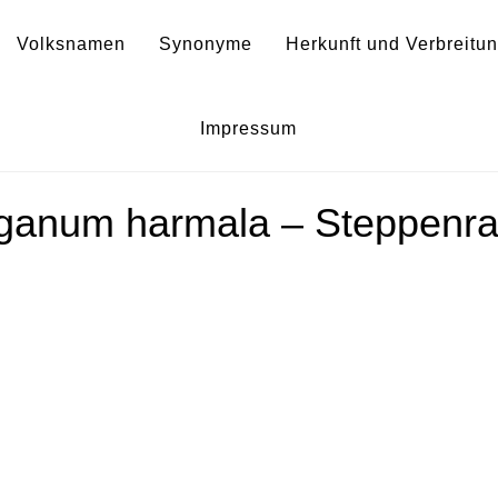
Volksnamen
Synonyme
Herkunft und Verbreitu
alfármega
Impressum
ganum harmala – Steppenra