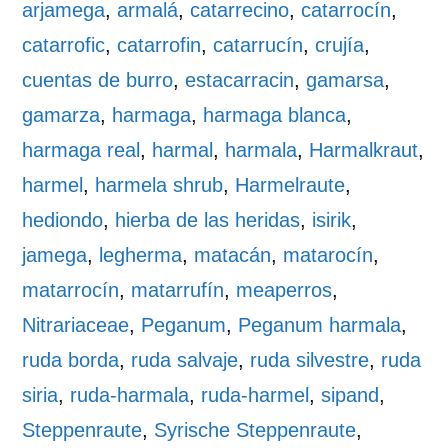
arjamega
,
armalá
,
catarrecino
,
catarrocín
,
catarrofic
,
catarrofin
,
catarrucín
,
crujía
,
cuentas de burro
,
estacarracin
,
gamarsa
,
gamarza
,
harmaga
,
harmaga blanca
,
harmaga real
,
harmal
,
harmala
,
Harmalkraut
,
harmel
,
harmela shrub
,
Harmelraute
,
hediondo
,
hierba de las heridas
,
isirik
,
jamega
,
legherma
,
matacán
,
matarocín
,
matarrocín
,
matarrufín
,
meaperros
,
Nitrariaceae
,
Peganum
,
Peganum harmala
,
ruda borda
,
ruda salvaje
,
ruda silvestre
,
ruda
siria
,
ruda-harmala
,
ruda-harmel
,
sipand
,
Steppenraute
,
Syrische Steppenraute
,