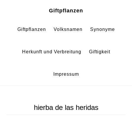
Zum
Zur
Giftpflanzen
Inhalt
Fußzeile
springen
springen
Giftpflanzen
Volksnamen
Synonyme
Herkunft und Verbreitung
Giftigkeit
Impressum
hierba de las heridas