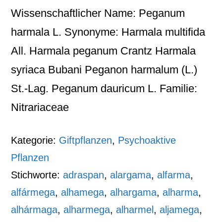
Wissenschaftlicher Name: Peganum
harmala L. Synonyme: Harmala multifida
All. Harmala peganum Crantz Harmala
syriaca Bubani Peganon harmalum (L.)
St.-Lag. Peganum dauricum L. Familie:
Nitrariaceae
Kategorie:
Giftpflanzen
,
Psychoaktive
Pflanzen
Stichworte:
adraspan
,
alargama
,
alfarma
,
alfármega
,
alhamega
,
alhargama
,
alharma
,
alhármaga
,
alharmega
,
alharmel
,
aljamega
,