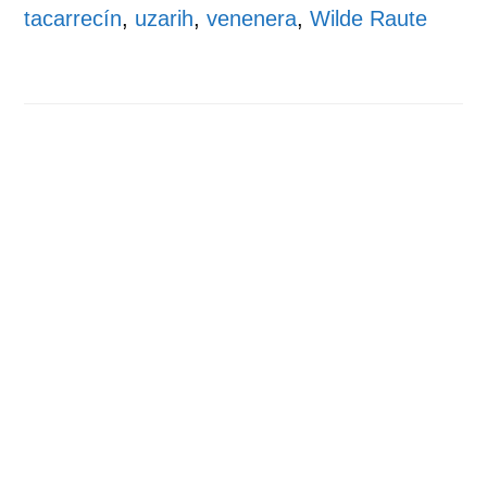
tacarrecín
,
uzarih
,
venenera
,
Wilde Raute