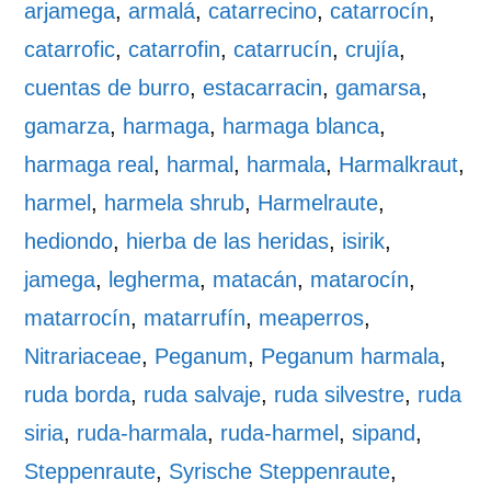
arjamega
,
armalá
,
catarrecino
,
catarrocín
,
catarrofic
,
catarrofin
,
catarrucín
,
crujía
,
cuentas de burro
,
estacarracin
,
gamarsa
,
gamarza
,
harmaga
,
harmaga blanca
,
harmaga real
,
harmal
,
harmala
,
Harmalkraut
,
harmel
,
harmela shrub
,
Harmelraute
,
hediondo
,
hierba de las heridas
,
isirik
,
jamega
,
legherma
,
matacán
,
matarocín
,
matarrocín
,
matarrufín
,
meaperros
,
Nitrariaceae
,
Peganum
,
Peganum harmala
,
ruda borda
,
ruda salvaje
,
ruda silvestre
,
ruda
siria
,
ruda-harmala
,
ruda-harmel
,
sipand
,
Steppenraute
,
Syrische Steppenraute
,