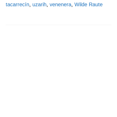
tacarrecín
,
uzarih
,
venenera
,
Wilde Raute