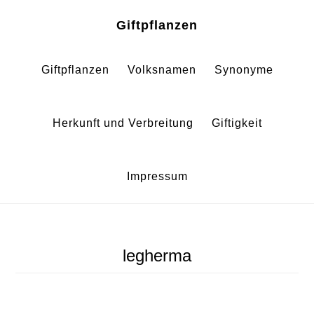
Zum
Zur
Giftpflanzen
Inhalt
Fußzeile
springen
springen
Giftpflanzen
Volksnamen
Synonyme
Herkunft und Verbreitung
Giftigkeit
Impressum
legherma