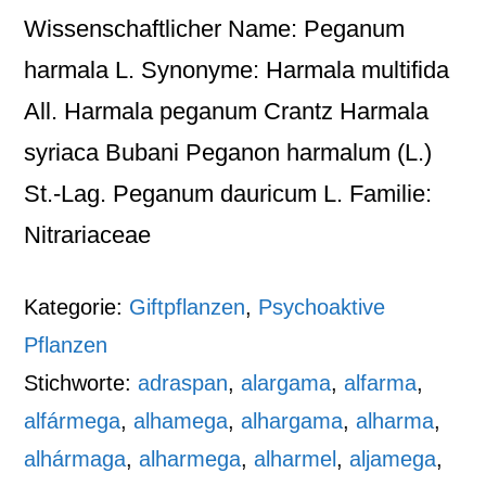
Wissenschaftlicher Name: Peganum
harmala L. Synonyme: Harmala multifida
All. Harmala peganum Crantz Harmala
syriaca Bubani Peganon harmalum (L.)
St.-Lag. Peganum dauricum L. Familie:
Nitrariaceae
Kategorie:
Giftpflanzen
,
Psychoaktive
Pflanzen
Stichworte:
adraspan
,
alargama
,
alfarma
,
alfármega
,
alhamega
,
alhargama
,
alharma
,
alhármaga
,
alharmega
,
alharmel
,
aljamega
,