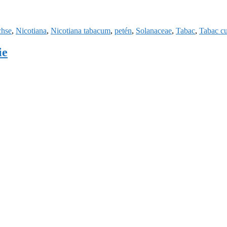
chse
,
Nicotiana
,
Nicotiana tabacum
,
petén
,
Solanaceae
,
Tabac
,
Tabac cu
ie