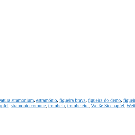
atura stramonium
,
estramónio
,
figueira brava
,
figueira-do-demo
,
figuei
apfel
,
stramonio comune
,
trombeta
,
trombeteira
,
Weiße Stechapfel
,
Weiß