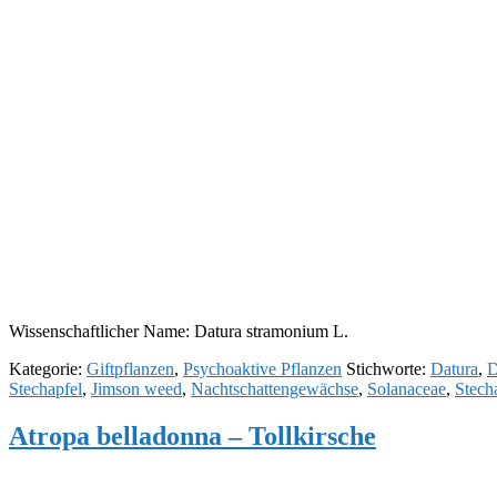
Wissenschaftlicher Name: Datura stramonium L.
Kategorie:
Giftpflanzen
,
Psychoaktive Pflanzen
Stichworte:
Datura
,
D
Stechapfel
,
Jimson weed
,
Nachtschattengewächse
,
Solanaceae
,
Stech
Atropa belladonna – Tollkirsche