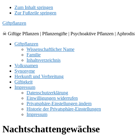
Zum Inhalt springen
Zur Fußzeile springen
Giftpflanzen
☠ Giftige Pflanzen | Pflanzengifte | Psychoaktive Pflanzen | Aphrodis
Giftpflanzen
Wissenschaftlicher Name
Familie
Inhaltsverzeichnis
Volksnamen
Synonyme
Herkunft und Verbreitung
Giftigkeit
Impressum
Datenschutzerklärung
Einwilligungen widerrufen
Privatsphäre-Einstellungen ändern
Historie der Privatsphäre-Einstellungen
Impressum
Nachtschattengewächse