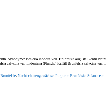
nth. Synonyme: Besleria inodora Vell. Brunfelsia augusta Gentil Brunf
elsia calycina var. lindeniana (Planch.) Raffill Brunfelsia calycina var
,
Brunfelsie
,
Nachtschattengewächse
,
Purpurne Brunfelsie
,
Solanaceae