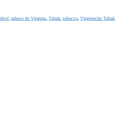
ltivé
,
tabaco de Virginia
,
Tabak
,
tobacco
,
Virginische Tabak