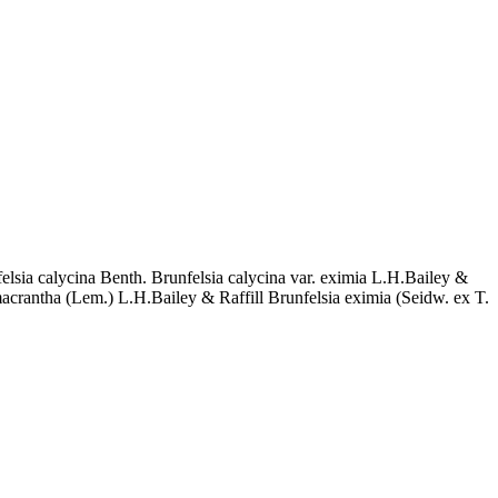
elsia calycina Benth. Brunfelsia calycina var. eximia L.H.Bailey &
. macrantha (Lem.) L.H.Bailey & Raffill Brunfelsia eximia (Seidw. ex T.