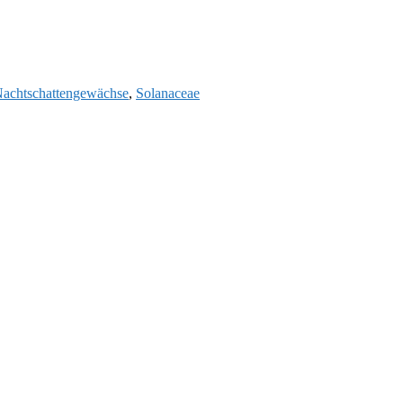
achtschattengewächse
,
Solanaceae