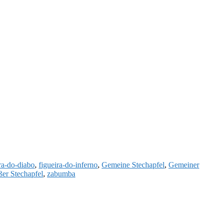
ra-do-diabo
,
figueira-do-inferno
,
Gemeine Stechapfel
,
Gemeiner
er Stechapfel
,
zabumba