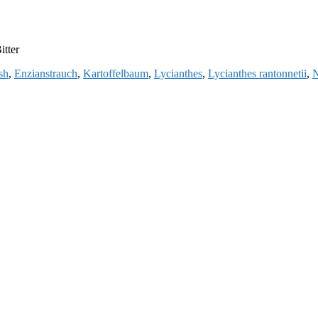
itter
sh
,
Enzianstrauch
,
Kartoffelbaum
,
Lycianthes
,
Lycianthes rantonnetii
,
N