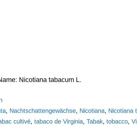
Name: Nicotiana tabacum L.
n
nta
,
Nachtschattengewächse
,
Nicotiana
,
Nicotiana
abac cultivé
,
tabaco de Virginia
,
Tabak
,
tobacco
,
V