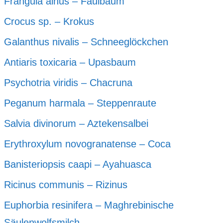
Frangula alnus – Faulbaum
Crocus sp. – Krokus
Galanthus nivalis – Schneeglöckchen
Antiaris toxicaria – Upasbaum
Psychotria viridis – Chacruna
Peganum harmala – Steppenraute
Salvia divinorum – Aztekensalbei
Erythroxylum novogranatense – Coca
Banisteriopsis caapi – Ayahuasca
Ricinus communis – Rizinus
Euphorbia resinifera – Maghrebinische
Säulenwolfsmilch