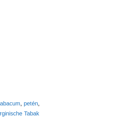
 tabacum
,
petén
,
irginische Tabak