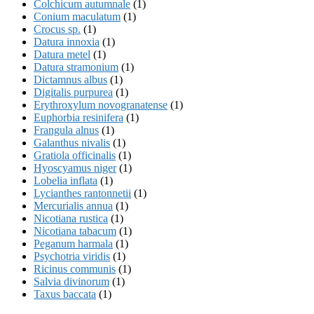
Colchicum autumnale
(1)
Conium maculatum
(1)
Crocus sp.
(1)
Datura innoxia
(1)
Datura metel
(1)
Datura stramonium
(1)
Dictamnus albus
(1)
Digitalis purpurea
(1)
Erythroxylum novogranatense
(1)
Euphorbia resinifera
(1)
Frangula alnus
(1)
Galanthus nivalis
(1)
Gratiola officinalis
(1)
Hyoscyamus niger
(1)
Lobelia inflata
(1)
Lycianthes rantonnetii
(1)
Mercurialis annua
(1)
Nicotiana rustica
(1)
Nicotiana tabacum
(1)
Peganum harmala
(1)
Psychotria viridis
(1)
Ricinus communis
(1)
Salvia divinorum
(1)
Taxus baccata
(1)