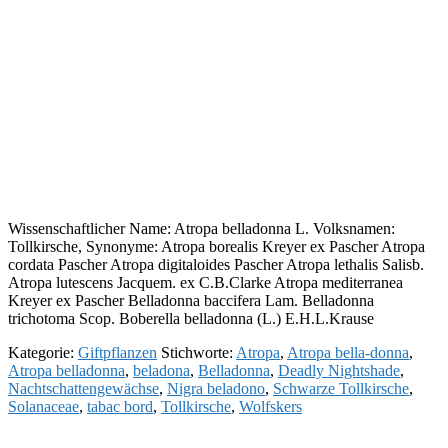
Wissenschaftlicher Name: Atropa belladonna L. Volksnamen:
Tollkirsche, Synonyme: Atropa borealis Kreyer ex Pascher Atropa
cordata Pascher Atropa digitaloides Pascher Atropa lethalis Salisb.
Atropa lutescens Jacquem. ex C.B.Clarke Atropa mediterranea
Kreyer ex Pascher Belladonna baccifera Lam. Belladonna
trichotoma Scop. Boberella belladonna (L.) E.H.L.Krause
Kategorie:
Giftpflanzen
Stichworte:
Atropa
,
Atropa bella-donna
,
Atropa belladonna
,
beladona
,
Belladonna
,
Deadly Nightshade
,
Nachtschattengewächse
,
Nigra beladono
,
Schwarze Tollkirsche
,
Solanaceae
,
tabac bord
,
Tollkirsche
,
Wolfskers