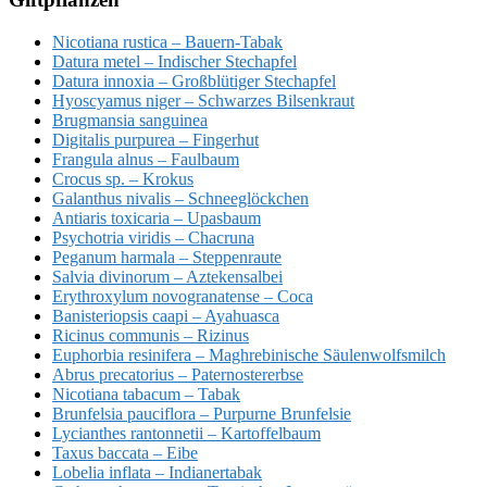
Nicotiana rustica – Bauern-Tabak
Datura metel – Indischer Stechapfel
Datura innoxia – Großblütiger Stechapfel
Hyoscyamus niger – Schwarzes Bilsenkraut
Brugmansia sanguinea
Digitalis purpurea – Fingerhut
Frangula alnus – Faulbaum
Crocus sp. – Krokus
Galanthus nivalis – Schneeglöckchen
Antiaris toxicaria – Upasbaum
Psychotria viridis – Chacruna
Peganum harmala – Steppenraute
Salvia divinorum – Aztekensalbei
Erythroxylum novogranatense – Coca
Banisteriopsis caapi – Ayahuasca
Ricinus communis – Rizinus
Euphorbia resinifera – Maghrebinische Säulenwolfsmilch
Abrus precatorius – Paternostererbse
Nicotiana tabacum – Tabak
Brunfelsia pauciflora – Purpurne Brunfelsie
Lycianthes rantonnetii – Kartoffelbaum
Taxus baccata – Eibe
Lobelia inflata – Indianertabak