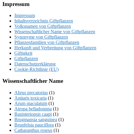
Footer
Impressum
Impressum
Inhaltsverzeichnis Giftpflanzen
Volksnamen von Giftpflanzen
Wissenschaftlicher Name von Giftpflanzen
Synonyme von Giftpflanzen
Pflanzenfamilien von Giftpflanzen
Herkunft und Verbreitung von Giftpflanzen
Giftigkeit
Giftpflanzen
Datenschutzerklärung
Cookie-Richtlinie (EU)
Wissenschaftlicher Name
Abrus precatorius
(1)
Antiaris toxicaria
(1)
Arum maculatum
(1)
Atropa belladonnna
(1)
Banisteriopsis caapi
(1)
Brugmansia sanguinea
(1)
Brunfelsia pauciflora
(1)
Catharanthus roseus
(1)