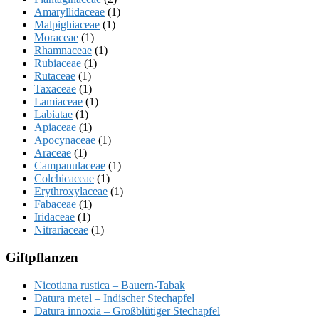
Amaryllidaceae
(1)
Malpighiaceae
(1)
Moraceae
(1)
Rhamnaceae
(1)
Rubiaceae
(1)
Rutaceae
(1)
Taxaceae
(1)
Lamiaceae
(1)
Labiatae
(1)
Apiaceae
(1)
Apocynaceae
(1)
Araceae
(1)
Campanulaceae
(1)
Colchicaceae
(1)
Erythroxylaceae
(1)
Fabaceae
(1)
Iridaceae
(1)
Nitrariaceae
(1)
Giftpflanzen
Nicotiana rustica – Bauern-Tabak
Datura metel – Indischer Stechapfel
Datura innoxia – Großblütiger Stechapfel