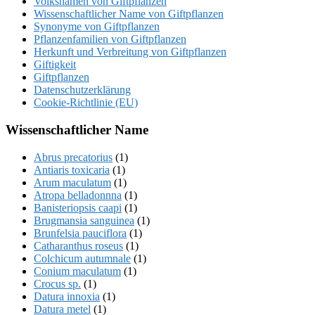
Volksnamen von Giftpflanzen
Wissenschaftlicher Name von Giftpflanzen
Synonyme von Giftpflanzen
Pflanzenfamilien von Giftpflanzen
Herkunft und Verbreitung von Giftpflanzen
Giftigkeit
Giftpflanzen
Datenschutzerklärung
Cookie-Richtlinie (EU)
Wissenschaftlicher Name
Abrus precatorius
(1)
Antiaris toxicaria
(1)
Arum maculatum
(1)
Atropa belladonnna
(1)
Banisteriopsis caapi
(1)
Brugmansia sanguinea
(1)
Brunfelsia pauciflora
(1)
Catharanthus roseus
(1)
Colchicum autumnale
(1)
Conium maculatum
(1)
Crocus sp.
(1)
Datura innoxia
(1)
Datura metel
(1)