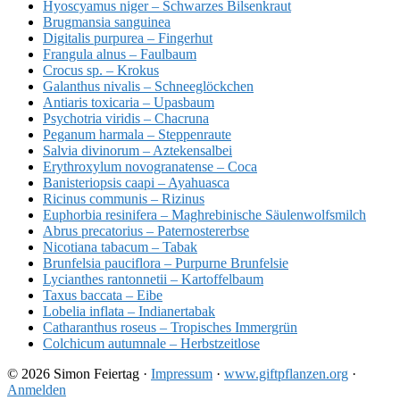
Hyoscyamus niger – Schwarzes Bilsenkraut
Brugmansia sanguinea
Digitalis purpurea – Fingerhut
Frangula alnus – Faulbaum
Crocus sp. – Krokus
Galanthus nivalis – Schneeglöckchen
Antiaris toxicaria – Upasbaum
Psychotria viridis – Chacruna
Peganum harmala – Steppenraute
Salvia divinorum – Aztekensalbei
Erythroxylum novogranatense – Coca
Banisteriopsis caapi – Ayahuasca
Ricinus communis – Rizinus
Euphorbia resinifera – Maghrebinische Säulenwolfsmilch
Abrus precatorius – Paternostererbse
Nicotiana tabacum – Tabak
Brunfelsia pauciflora – Purpurne Brunfelsie
Lycianthes rantonnetii – Kartoffelbaum
Taxus baccata – Eibe
Lobelia inflata – Indianertabak
Catharanthus roseus – Tropisches Immergrün
Colchicum autumnale – Herbstzeitlose
© 2026 Simon Feiertag ·
Impressum
·
www.giftpflanzen.org
·
Anmelden