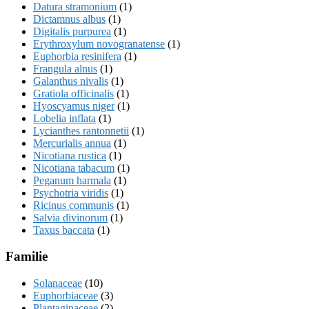
Datura stramonium
(1)
Dictamnus albus
(1)
Digitalis purpurea
(1)
Erythroxylum novogranatense
(1)
Euphorbia resinifera
(1)
Frangula alnus
(1)
Galanthus nivalis
(1)
Gratiola officinalis
(1)
Hyoscyamus niger
(1)
Lobelia inflata
(1)
Lycianthes rantonnetii
(1)
Mercurialis annua
(1)
Nicotiana rustica
(1)
Nicotiana tabacum
(1)
Peganum harmala
(1)
Psychotria viridis
(1)
Ricinus communis
(1)
Salvia divinorum
(1)
Taxus baccata
(1)
Familie
Solanaceae
(10)
Euphorbiaceae
(3)
Plantaginaceae
(2)