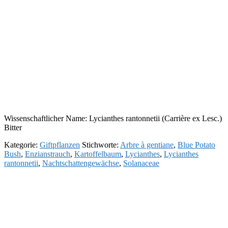
Wissenschaftlicher Name: Lycianthes rantonnetii (Carrière ex Lesc.)
Bitter
Kategorie:
Giftpflanzen
Stichworte:
Arbre à gentiane
,
Blue Potato
Bush
,
Enzianstrauch
,
Kartoffelbaum
,
Lycianthes
,
Lycianthes
rantonnetii
,
Nachtschattengewächse
,
Solanaceae