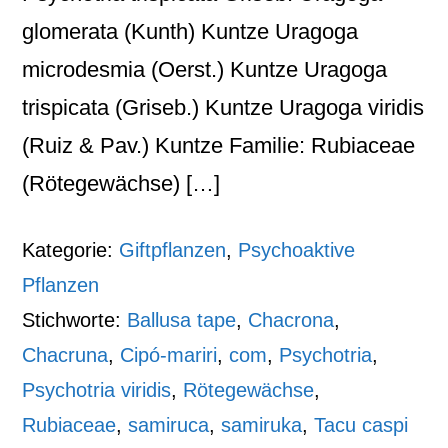
glomerata (Kunth) Kuntze Uragoga
microdesmia (Oerst.) Kuntze Uragoga
trispicata (Griseb.) Kuntze Uragoga viridis
(Ruiz & Pav.) Kuntze Familie: Rubiaceae
(Rötegewächse) […]
Kategorie:
Giftpflanzen
,
Psychoaktive
Pflanzen
Stichworte:
Ballusa tape
,
Chacrona
,
Chacruna
,
Cipó-mariri
,
com
,
Psychotria
,
Psychotria viridis
,
Rötegewächse
,
Rubiaceae
,
samiruca
,
samiruka
,
Tacu caspi