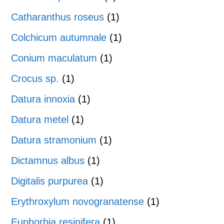
Catharanthus roseus
(1)
Colchicum autumnale
(1)
Conium maculatum
(1)
Crocus sp.
(1)
Datura innoxia
(1)
Datura metel
(1)
Datura stramonium
(1)
Dictamnus albus
(1)
Digitalis purpurea
(1)
Erythroxylum novogranatense
(1)
Euphorbia resinifera
(1)