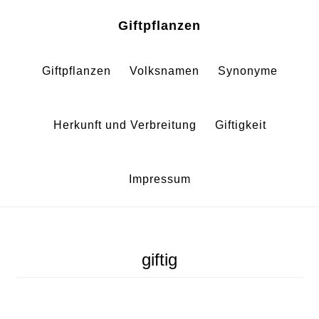
Zum
Zur
Giftpflanzen
Inhalt
Fußzeile
springen
springen
Giftpflanzen
Volksnamen
Synonyme
Herkunft und Verbreitung
Giftigkeit
Impressum
giftig