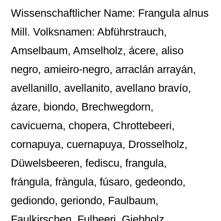
Wissenschaftlicher Name: Frangula alnus
Mill. Volksnamen: Abführstrauch,
Amselbaum, Amselholz, ácere, aliso
negro, amieiro-negro, arraclán arrayán,
avellanillo, avellanito, avellano bravío,
ázare, biondo, Brechwegdorn,
cavicuerna, chopera, Chrottebeeri,
cornapuya, cuernapuya, Drosselholz,
Düwelsbeeren, fediscu, frangula,
frángula, fràngula, fúsaro, gedeondo,
gediondo, geriondo, Faulbaum,
Faulkirschen, Fulbeeri, Giebholz,