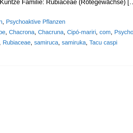
.) Kuntze Familie: Rubiaceae (Rötegewächse) [
n
,
Psychoaktive Pflanzen
pe
,
Chacrona
,
Chacruna
,
Cipó-mariri
,
com
,
Psycho
,
Rubiaceae
,
samiruca
,
samiruka
,
Tacu caspi