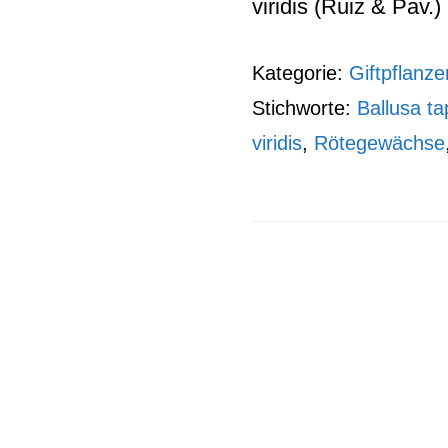
viridis (Ruiz & Pav
Kategorie:
Giftpflanze
Stichworte:
Ballusa ta
viridis
,
Rötegewächse