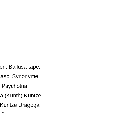
en: Ballusa tape,
 caspi Synonyme:
h Psychotria
ta (Kunth) Kuntze
) Kuntze Uragoga