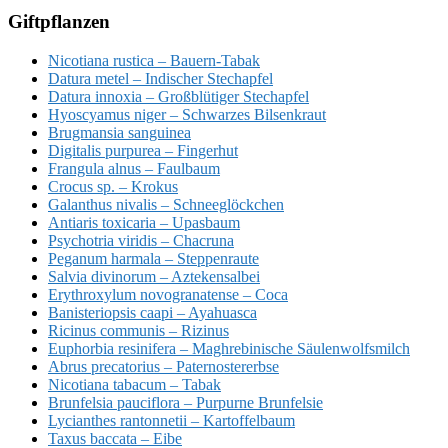
Giftpflanzen
Nicotiana rustica – Bauern-Tabak
Datura metel – Indischer Stechapfel
Datura innoxia – Großblütiger Stechapfel
Hyoscyamus niger – Schwarzes Bilsenkraut
Brugmansia sanguinea
Digitalis purpurea – Fingerhut
Frangula alnus – Faulbaum
Crocus sp. – Krokus
Galanthus nivalis – Schneeglöckchen
Antiaris toxicaria – Upasbaum
Psychotria viridis – Chacruna
Peganum harmala – Steppenraute
Salvia divinorum – Aztekensalbei
Erythroxylum novogranatense – Coca
Banisteriopsis caapi – Ayahuasca
Ricinus communis – Rizinus
Euphorbia resinifera – Maghrebinische Säulenwolfsmilch
Abrus precatorius – Paternostererbse
Nicotiana tabacum – Tabak
Brunfelsia pauciflora – Purpurne Brunfelsie
Lycianthes rantonnetii – Kartoffelbaum
Taxus baccata – Eibe