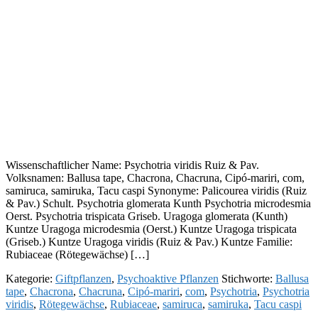
Wissenschaftlicher Name: Psychotria viridis Ruiz & Pav.
Volksnamen: Ballusa tape, Chacrona, Chacruna, Cipó-mariri, com,
samiruca, samiruka, Tacu caspi Synonyme: Palicourea viridis (Ruiz
& Pav.) Schult. Psychotria glomerata Kunth Psychotria microdesmia
Oerst. Psychotria trispicata Griseb. Uragoga glomerata (Kunth)
Kuntze Uragoga microdesmia (Oerst.) Kuntze Uragoga trispicata
(Griseb.) Kuntze Uragoga viridis (Ruiz & Pav.) Kuntze Familie:
Rubiaceae (Rötegewächse) […]
Kategorie:
Giftpflanzen
,
Psychoaktive Pflanzen
Stichworte:
Ballusa
tape
,
Chacrona
,
Chacruna
,
Cipó-mariri
,
com
,
Psychotria
,
Psychotria
viridis
,
Rötegewächse
,
Rubiaceae
,
samiruca
,
samiruka
,
Tacu caspi