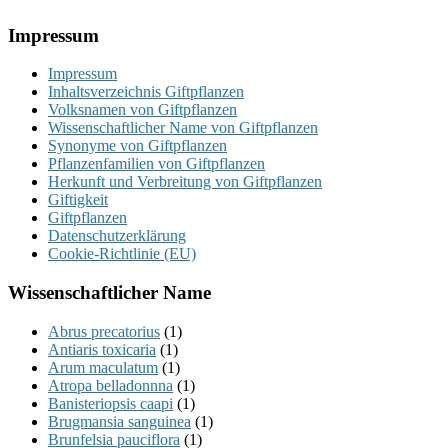
Footer
Impressum
Impressum
Inhaltsverzeichnis Giftpflanzen
Volksnamen von Giftpflanzen
Wissenschaftlicher Name von Giftpflanzen
Synonyme von Giftpflanzen
Pflanzenfamilien von Giftpflanzen
Herkunft und Verbreitung von Giftpflanzen
Giftigkeit
Giftpflanzen
Datenschutzerklärung
Cookie-Richtlinie (EU)
Wissenschaftlicher Name
Abrus precatorius
(1)
Antiaris toxicaria
(1)
Arum maculatum
(1)
Atropa belladonnna
(1)
Banisteriopsis caapi
(1)
Brugmansia sanguinea
(1)
Brunfelsia pauciflora
(1)