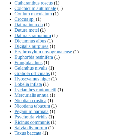
Catharanthus roseus
(1)
Colchicum autumnale
(1)
Conium maculatum
(1)
Crocus sp.
(1)
Datura innoxia
(1)
Datura metel
(1)
Datura stramonium
(1)
Dictamnus albus
(1)
Digitalis purpurea
(1)
Erythroxylum novogranatense
(1)
Euphorbia resinifera
(1)
Frangula alnus
(1)
Galanthus nivalis
(1)
Gratiola officinalis
(1)
Hyoscyamus niger
(1)
Lobelia inflata
(1)
Lycianthes rantonnetii
(1)
Mercurialis annua
(1)
Nicotiana rustica
(1)
Nicotiana tabacum
(1)
Peganum harmala
(1)
Psychotria viridis
(1)
Ricinus communis
(1)
Salvia divinorum
(1)
Taxus baccata
(1)