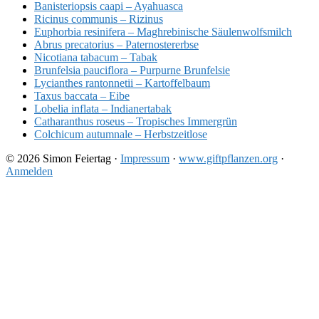
Banisteriopsis caapi – Ayahuasca
Ricinus communis – Rizinus
Euphorbia resinifera – Maghrebinische Säulenwolfsmilch
Abrus precatorius – Paternostererbse
Nicotiana tabacum – Tabak
Brunfelsia pauciflora – Purpurne Brunfelsie
Lycianthes rantonnetii – Kartoffelbaum
Taxus baccata – Eibe
Lobelia inflata – Indianertabak
Catharanthus roseus – Tropisches Immergrün
Colchicum autumnale – Herbstzeitlose
© 2026 Simon Feiertag ·
Impressum
·
www.giftpflanzen.org
·
Anmelden