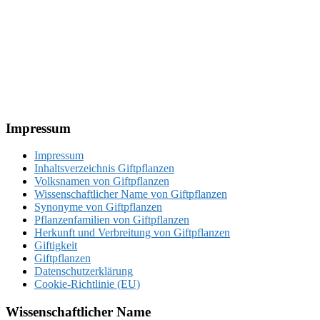
Footer
Impressum
Impressum
Inhaltsverzeichnis Giftpflanzen
Volksnamen von Giftpflanzen
Wissenschaftlicher Name von Giftpflanzen
Synonyme von Giftpflanzen
Pflanzenfamilien von Giftpflanzen
Herkunft und Verbreitung von Giftpflanzen
Giftigkeit
Giftpflanzen
Datenschutzerklärung
Cookie-Richtlinie (EU)
Wissenschaftlicher Name