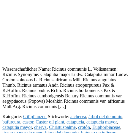
Wissenschaftlicher Name: Ricinus communis L. Volksnamen:
Rizinus Synonyme: Cataputia major Ludw. Cataputia minor Ludw.
Croton spinosus L. Ricinus africanus Mill. Ricinus angulatus
Thunb. Ricinus armatus Andr. Ricinus atropurpureus Pax &
K.Hoffm. Ricinus badius Rchb. Ricinus borboniensis Pax &
K.Hoffm. Ricinus cambodgensis Benary Ricinus communis var.
aegyptiaceus (Popova) Moshkin Ricinus communis var. africanus
Müll.Arg. Ricinus communis […]
Kategorie:
Giftpflanzen
Stichworte:
alcherva
,
árbol del demonio
,
bafureura
,
castor
,
Castor oil plant
,
catapucia
,
catapucia mayor
,
cataputia mayor
,
cherva
,
Christuspalme
,
crotón
,
Euphorbiaceae
,
grano mayor de reyes
,
hiera del demonio
,
higuera de infierno
,