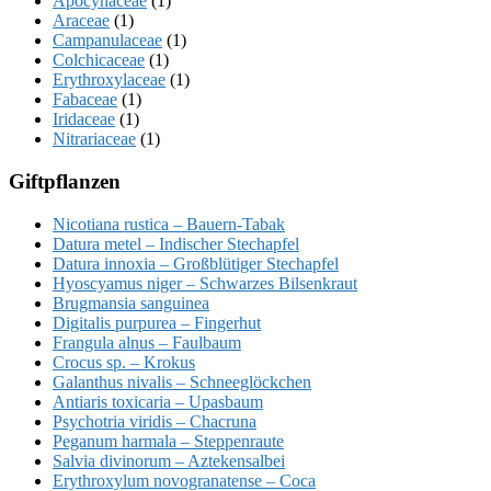
Apocynaceae
(1)
Araceae
(1)
Campanulaceae
(1)
Colchicaceae
(1)
Erythroxylaceae
(1)
Fabaceae
(1)
Iridaceae
(1)
Nitrariaceae
(1)
Giftpflanzen
Nicotiana rustica – Bauern-Tabak
Datura metel – Indischer Stechapfel
Datura innoxia – Großblütiger Stechapfel
Hyoscyamus niger – Schwarzes Bilsenkraut
Brugmansia sanguinea
Digitalis purpurea – Fingerhut
Frangula alnus – Faulbaum
Crocus sp. – Krokus
Galanthus nivalis – Schneeglöckchen
Antiaris toxicaria – Upasbaum
Psychotria viridis – Chacruna
Peganum harmala – Steppenraute
Salvia divinorum – Aztekensalbei
Erythroxylum novogranatense – Coca