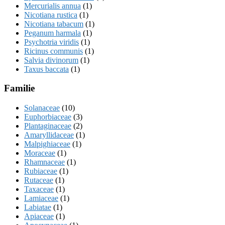
Mercurialis annua
(1)
Nicotiana rustica
(1)
Nicotiana tabacum
(1)
Peganum harmala
(1)
Psychotria viridis
(1)
Ricinus communis
(1)
Salvia divinorum
(1)
Taxus baccata
(1)
Familie
Solanaceae
(10)
Euphorbiaceae
(3)
Plantaginaceae
(2)
Amaryllidaceae
(1)
Malpighiaceae
(1)
Moraceae
(1)
Rhamnaceae
(1)
Rubiaceae
(1)
Rutaceae
(1)
Taxaceae
(1)
Lamiaceae
(1)
Labiatae
(1)
Apiaceae
(1)