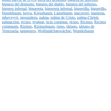
higuera del demonio
,
higuera del diablo
,
higuera del infierno
,
higuera infernal
,
higuereta
,
higuereta infernal
,
higuerilla
,
higuerillo
,
Hundsbaum
,
kerva
,
Kreuzbaum
,
Läusebaum
,
macororó
,
mamona
,
mbaysyvó
,
mosquitera
,
palma
,
palma de Cristo
,
palma-Christi
,
palmacristi
,
recino
,
rejalgar
,
ricin commun
,
ricino
,
Ricinus
,
Ricinus
communis
,
Rizinus
,
Rizinusbaum
,
rizno
,
tártago
,
tártago de
Venezuela
,
tartaguero
,
Wolfsmilchgewächse
,
Wunderbaum