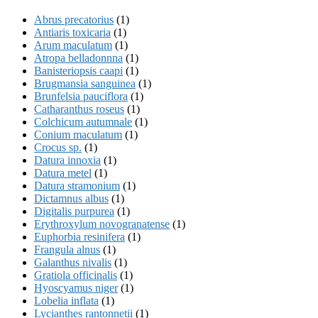
Abrus precatorius
(1)
Antiaris toxicaria
(1)
Arum maculatum
(1)
Atropa belladonnna
(1)
Banisteriopsis caapi
(1)
Brugmansia sanguinea
(1)
Brunfelsia pauciflora
(1)
Catharanthus roseus
(1)
Colchicum autumnale
(1)
Conium maculatum
(1)
Crocus sp.
(1)
Datura innoxia
(1)
Datura metel
(1)
Datura stramonium
(1)
Dictamnus albus
(1)
Digitalis purpurea
(1)
Erythroxylum novogranatense
(1)
Euphorbia resinifera
(1)
Frangula alnus
(1)
Galanthus nivalis
(1)
Gratiola officinalis
(1)
Hyoscyamus niger
(1)
Lobelia inflata
(1)
Lycianthes rantonnetii
(1)