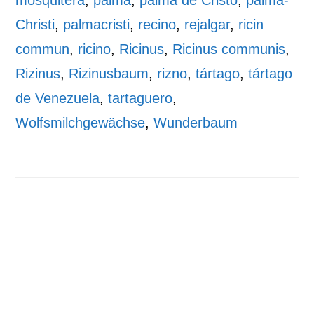
Christi
,
palmacristi
,
recino
,
rejalgar
,
ricin
commun
,
ricino
,
Ricinus
,
Ricinus communis
,
Rizinus
,
Rizinusbaum
,
rizno
,
tártago
,
tártago
de Venezuela
,
tartaguero
,
Wolfsmilchgewächse
,
Wunderbaum