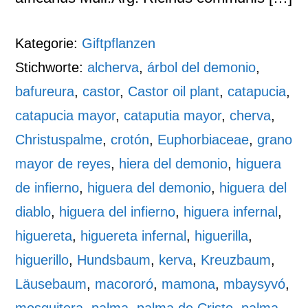
Kategorie:
Giftpflanzen
Stichworte:
alcherva
,
árbol del demonio
,
bafureura
,
castor
,
Castor oil plant
,
catapucia
,
catapucia mayor
,
cataputia mayor
,
cherva
,
Christuspalme
,
crotón
,
Euphorbiaceae
,
grano
mayor de reyes
,
hiera del demonio
,
higuera
de infierno
,
higuera del demonio
,
higuera del
diablo
,
higuera del infierno
,
higuera infernal
,
higuereta
,
higuereta infernal
,
higuerilla
,
higuerillo
,
Hundsbaum
,
kerva
,
Kreuzbaum
,
Läusebaum
,
macororó
,
mamona
,
mbaysyvó
,
mosquitera
,
palma
,
palma de Cristo
,
palma-