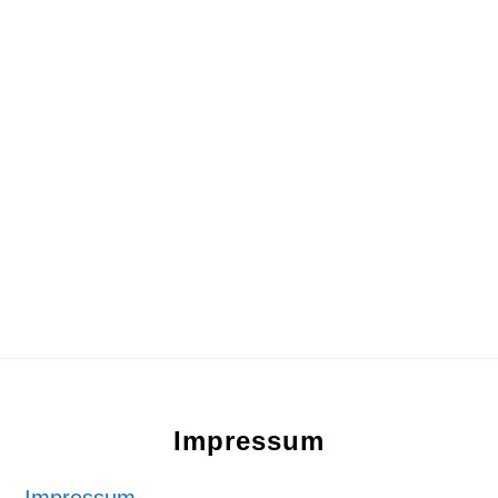
Footer
Impressum
Impressum