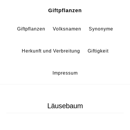
Zum
Zur
Giftpflanzen
Inhalt
Fußzeile
springen
springen
Giftpflanzen
Volksnamen
Synonyme
Herkunft und Verbreitung
Giftigkeit
Impressum
Läusebaum