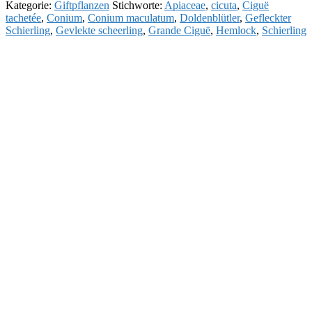
Kategorie:
Giftpflanzen
Stichworte:
Apiaceae
,
cicuta
,
Ciguë
tachetée
,
Conium
,
Conium maculatum
,
Doldenblütler
,
Gefleckter
Schierling
,
Gevlekte scheerling
,
Grande Ciguë
,
Hemlock
,
Schierling