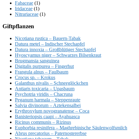
Fabaceae
(1)
Iridaceae
(1)
Nitrariaceae
(1)
Giftpflanzen
Nicotiana rustica – Bauern-Tabak
Datura metel – Indischer Stechapfel
Datura innoxia – Großblütiger Stechapfel
Hyoscyamus niger – Schwarzes Bilsenkraut
Brugmansia sanguinea
Digitalis purpurea – Fingerhut
Frangula alnus – Faulbaum
Crocus sp. – Krokus
Galanthus nivalis – Schneeglöckchen
Antiaris toxicaria – Upasbaum
Psychotria viridis – Chacruna
Peganum harmala – Steppenraute
Salvia divinorum – Aztekensalbei
Erythroxylum novogranatense – Coca
Banisteriopsis caapi – Ayahuasca
Ricinus communis – Rizinus
Euphorbia resinifera – Maghrebinische Säulenwolfsmilch
Abrus precatorius – Paternostererbse
Nicotiana tabacum – Tabak