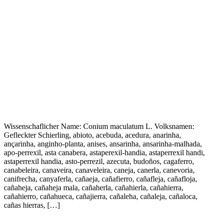
Wissenschaflicher Name: Conium maculatum L. Volksnamen:
Gefleckter Schierling, abioto, acebuda, acedura, anarinha,
ançarinha, anginho-planta, anises, ansarinha, ansarinha-malhada,
apo-perrexil, asta canabera, astaperexil-handia, astaperrexil handi,
astaperrexil handia, asto-perrezil, azecuta, budoños, cagaferro,
canabeleira, canaveira, canaveleira, caneja, canerla, canevoria,
canifrecha, canyaferla, cañaeja, cañafierro, cañafleja, cañafloja,
cañaheja, cañaheja mala, cañaherla, cañahierla, cañahierra,
cañahierro, cañahueca, cañajierra, cañaleha, cañaleja, cañaloca,
cañas hierras, […]