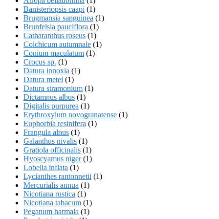
Atropa belladonnna
(1)
Banisteriopsis caapi
(1)
Brugmansia sanguinea
(1)
Brunfelsia pauciflora
(1)
Catharanthus roseus
(1)
Colchicum autumnale
(1)
Conium maculatum
(1)
Crocus sp.
(1)
Datura innoxia
(1)
Datura metel
(1)
Datura stramonium
(1)
Dictamnus albus
(1)
Digitalis purpurea
(1)
Erythroxylum novogranatense
(1)
Euphorbia resinifera
(1)
Frangula alnus
(1)
Galanthus nivalis
(1)
Gratiola officinalis
(1)
Hyoscyamus niger
(1)
Lobelia inflata
(1)
Lycianthes rantonnetii
(1)
Mercurialis annua
(1)
Nicotiana rustica
(1)
Nicotiana tabacum
(1)
Peganum harmala
(1)