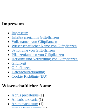
Footer
Impressum
Impressum
Inhaltsverzeichnis Giftpflanzen
Volksnamen von Giftpflanzen
Wissenschaftlicher Name von Giftpflanzen
Synonyme von Giftpflanzen
Pflanzenfamilien von Giftpflanzen
Herkunft und Verbreitung von Giftpflanzen
Giftigkeit
Giftpflanzen
Datenschutzerklärung
Cookie-Richtlinie (EU)
Wissenschaftlicher Name
Abrus precatorius
(1)
Antiaris toxicaria
(1)
Arum maculatum
(1)