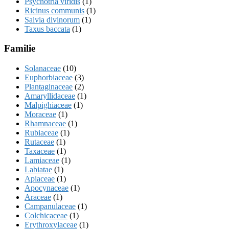
Psychotria viridis
(1)
Ricinus communis
(1)
Salvia divinorum
(1)
Taxus baccata
(1)
Familie
Solanaceae
(10)
Euphorbiaceae
(3)
Plantaginaceae
(2)
Amaryllidaceae
(1)
Malpighiaceae
(1)
Moraceae
(1)
Rhamnaceae
(1)
Rubiaceae
(1)
Rutaceae
(1)
Taxaceae
(1)
Lamiaceae
(1)
Labiatae
(1)
Apiaceae
(1)
Apocynaceae
(1)
Araceae
(1)
Campanulaceae
(1)
Colchicaceae
(1)
Erythroxylaceae
(1)