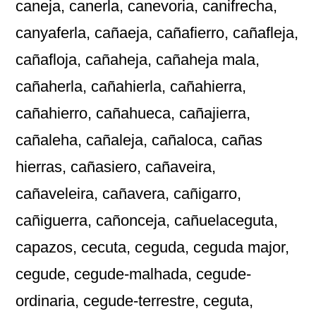
caneja, canerla, canevoria, canifrecha,
canyaferla, cañaeja, cañafierro, cañafleja,
cañafloja, cañaheja, cañaheja mala,
cañaherla, cañahierla, cañahierra,
cañahierro, cañahueca, cañajierra,
cañaleha, cañaleja, cañaloca, cañas
hierras, cañasiero, cañaveira,
cañaveleira, cañavera, cañigarro,
cañiguerra, cañonceja, cañuelaceguta,
capazos, cecuta, ceguda, ceguda major,
cegude, cegude-malhada, cegude-
ordinaria, cegude-terrestre, ceguta,