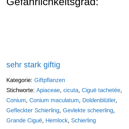
Gefährlichkeitsgrad:
sehr stark giftig
Kategorie:
Giftpflanzen
Stichworte:
Apiaceae
,
cicuta
,
Ciguë tachetée
,
Conium
,
Conium maculatum
,
Doldenblütler
,
Gefleckter Schierling
,
Gevlekte scheerling
,
Grande Ciguë
,
Hemlock
,
Schierling