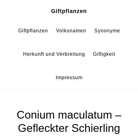
Zum
Zur
Giftpflanzen
Inhalt
Fußzeile
springen
springen
Giftpflanzen
Volksnamen
Synonyme
Herkunft und Verbreitung
Giftigkeit
Impressum
Conium maculatum –
Gefleckter Schierling