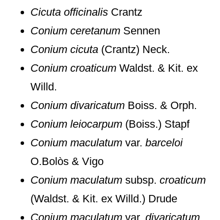
Cicuta officinalis
Crantz
Conium ceretanum
Sennen
Conium cicuta
(Crantz) Neck.
Conium croaticum
Waldst. & Kit. ex
Willd.
Conium divaricatum
Boiss. & Orph.
Conium leiocarpum
(Boiss.) Stapf
Conium maculatum
var.
barceloi
O.Bolòs & Vigo
Conium maculatum
subsp.
croaticum
(Waldst. & Kit. ex Willd.) Drude
Conium maculatum
var.
divaricatum