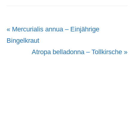
Vorheriger
« Mercurialis annua – Einjährige
Beitrag:
Bingelkraut
Nächster
Atropa belladonna – Tollkirsche »
Beitrag: