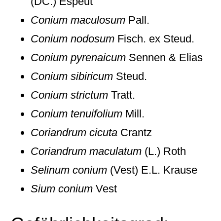
(DC.) Espeut
Conium maculosum
Pall.
Conium nodosum
Fisch. ex Steud.
Conium pyrenaicum
Sennen & Elias
Conium sibiricum
Steud.
Conium strictum
Tratt.
Conium tenuifolium
Mill.
Coriandrum cicuta
Crantz
Coriandrum maculatum
(L.) Roth
Selinum conium
(Vest) E.L. Krause
Sium conium
Vest