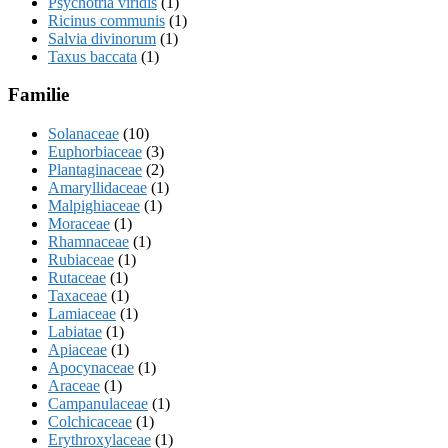
Psychotria viridis
(1)
Ricinus communis
(1)
Salvia divinorum
(1)
Taxus baccata
(1)
Familie
Solanaceae
(10)
Euphorbiaceae
(3)
Plantaginaceae
(2)
Amaryllidaceae
(1)
Malpighiaceae
(1)
Moraceae
(1)
Rhamnaceae
(1)
Rubiaceae
(1)
Rutaceae
(1)
Taxaceae
(1)
Lamiaceae
(1)
Labiatae
(1)
Apiaceae
(1)
Apocynaceae
(1)
Araceae
(1)
Campanulaceae
(1)
Colchicaceae
(1)
Erythroxylaceae
(1)