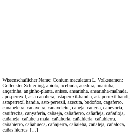
Wissenschaflicher Name: Conium maculatum L. Volksnamen:
Gefleckter Schierling, abioto, acebuda, acedura, anarinha,
ançarinha, anginho-planta, anises, ansarinha, ansarinha-malhada,
apo-perrexil, asta canabera, astaperexil-handia, astaperrexil handi,
astaperrexil handia, asto-perrezil, azecuta, budoños, cagaferro,
canabeleira, canaveira, canaveleira, caneja, canerla, canevoria,
canifrecha, canyaferla, cañaeja, cañafierro, cañafleja, cañafloja,
cañaheja, cañaheja mala, cañaherla, cañahierla, cañahierra,
cañahierro, cañahueca, cañajierra, cañaleha, cañaleja, cañaloca,
cañas hierras, […]