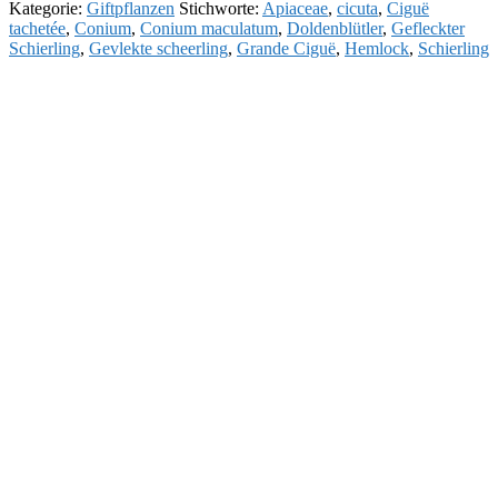
Kategorie:
Giftpflanzen
Stichworte:
Apiaceae
,
cicuta
,
Ciguë
tachetée
,
Conium
,
Conium maculatum
,
Doldenblütler
,
Gefleckter
Schierling
,
Gevlekte scheerling
,
Grande Ciguë
,
Hemlock
,
Schierling