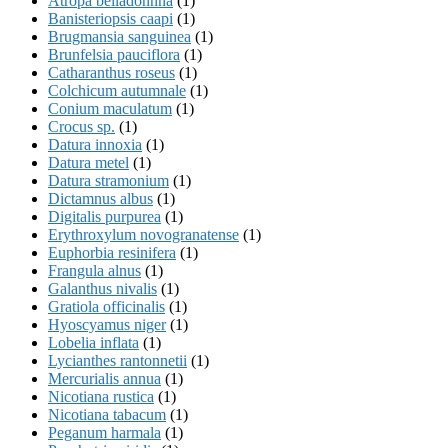
Atropa belladonnna
(1)
Banisteriopsis caapi
(1)
Brugmansia sanguinea
(1)
Brunfelsia pauciflora
(1)
Catharanthus roseus
(1)
Colchicum autumnale
(1)
Conium maculatum
(1)
Crocus sp.
(1)
Datura innoxia
(1)
Datura metel
(1)
Datura stramonium
(1)
Dictamnus albus
(1)
Digitalis purpurea
(1)
Erythroxylum novogranatense
(1)
Euphorbia resinifera
(1)
Frangula alnus
(1)
Galanthus nivalis
(1)
Gratiola officinalis
(1)
Hyoscyamus niger
(1)
Lobelia inflata
(1)
Lycianthes rantonnetii
(1)
Mercurialis annua
(1)
Nicotiana rustica
(1)
Nicotiana tabacum
(1)
Peganum harmala
(1)