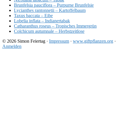
Brunfelsia pauciflora – Purpurne Brunfelsie
Lycianthes rantonnetii – Kartoffelbaum
Taxus baccata – Eibe
Lobelia inflata – Indianertabak
Catharanthus roseus – Tropisches Immergrün
Colchicum autumnale – Herbstzeitlose
© 2026 Simon Feiertag ·
Impressum
·
www.giftpflanzen.org
·
Anmelden