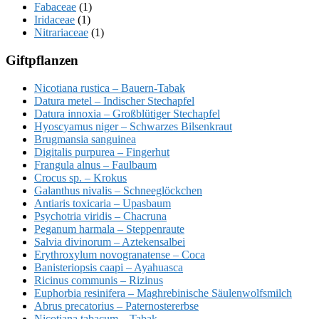
Fabaceae
(1)
Iridaceae
(1)
Nitrariaceae
(1)
Giftpflanzen
Nicotiana rustica – Bauern-Tabak
Datura metel – Indischer Stechapfel
Datura innoxia – Großblütiger Stechapfel
Hyoscyamus niger – Schwarzes Bilsenkraut
Brugmansia sanguinea
Digitalis purpurea – Fingerhut
Frangula alnus – Faulbaum
Crocus sp. – Krokus
Galanthus nivalis – Schneeglöckchen
Antiaris toxicaria – Upasbaum
Psychotria viridis – Chacruna
Peganum harmala – Steppenraute
Salvia divinorum – Aztekensalbei
Erythroxylum novogranatense – Coca
Banisteriopsis caapi – Ayahuasca
Ricinus communis – Rizinus
Euphorbia resinifera – Maghrebinische Säulenwolfsmilch
Abrus precatorius – Paternostererbse
Nicotiana tabacum – Tabak