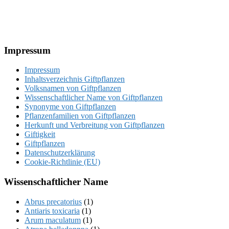
Footer
Impressum
Impressum
Inhaltsverzeichnis Giftpflanzen
Volksnamen von Giftpflanzen
Wissenschaftlicher Name von Giftpflanzen
Synonyme von Giftpflanzen
Pflanzenfamilien von Giftpflanzen
Herkunft und Verbreitung von Giftpflanzen
Giftigkeit
Giftpflanzen
Datenschutzerklärung
Cookie-Richtlinie (EU)
Wissenschaftlicher Name
Abrus precatorius
(1)
Antiaris toxicaria
(1)
Arum maculatum
(1)