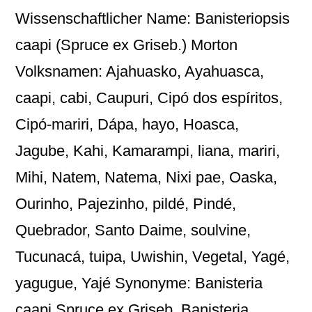
Wissenschaftlicher Name: Banisteriopsis
caapi (Spruce ex Griseb.) Morton
Volksnamen: Ajahuasko, Ayahuasca,
caapi, cabi, Caupuri, Cipó dos espíritos,
Cipó-mariri, Dápa, hayo, Hoasca,
Jagube, Kahi, Kamarampi, liana, mariri,
Mihi, Natem, Natema, Nixi pae, Oaska,
Ourinho, Pajezinho, pildé, Pindé,
Quebrador, Santo Daime, soulvine,
Tucunacá, tuipa, Uwishin, Vegetal, Yagé,
yagugue, Yajé Synonyme: Banisteria
caapi Spruce ex Griseb. Banisteria