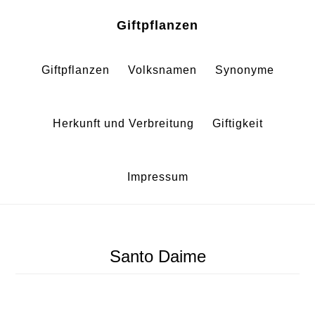
Zum
Zur
Giftpflanzen
Inhalt
Fußzeile
springen
springen
Giftpflanzen
Volksnamen
Synonyme
Herkunft und Verbreitung
Giftigkeit
Impressum
Santo Daime