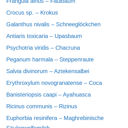
Frangula alnus – Faulbaum
Crocus sp. – Krokus
Galanthus nivalis – Schneeglöckchen
Antiaris toxicaria – Upasbaum
Psychotria viridis – Chacruna
Peganum harmala – Steppenraute
Salvia divinorum – Aztekensalbei
Erythroxylum novogranatense – Coca
Banisteriopsis caapi – Ayahuasca
Ricinus communis – Rizinus
Euphorbia resinifera – Maghrebinische
Säulenwolfsmilch