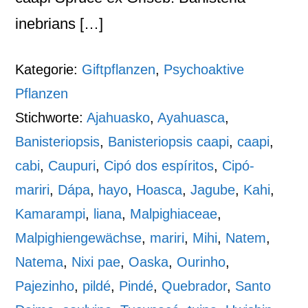
inebrians […]
Kategorie:
Giftpflanzen
,
Psychoaktive
Pflanzen
Stichworte:
Ajahuasko
,
Ayahuasca
,
Banisteriopsis
,
Banisteriopsis caapi
,
caapi
,
cabi
,
Caupuri
,
Cipó dos espíritos
,
Cipó-
mariri
,
Dápa
,
hayo
,
Hoasca
,
Jagube
,
Kahi
,
Kamarampi
,
liana
,
Malpighiaceae
,
Malpighiengewächse
,
mariri
,
Mihi
,
Natem
,
Natema
,
Nixi pae
,
Oaska
,
Ourinho
,
Pajezinho
,
pildé
,
Pindé
,
Quebrador
,
Santo