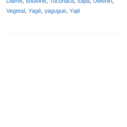
Daime
,
soulvine
,
Tucunacá
,
tuipa
,
Uwishin
,
Vegetal
,
Yagé
,
yagugue
,
Yajé