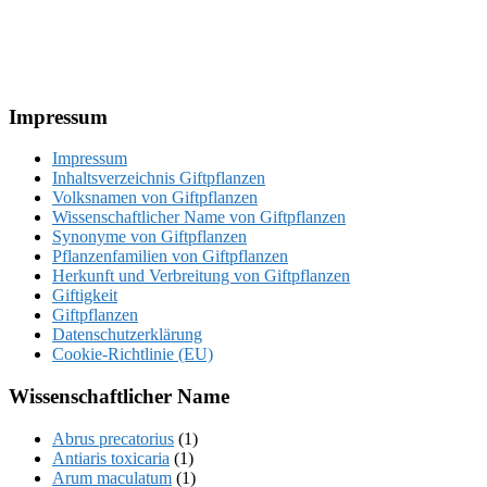
Footer
Impressum
Impressum
Inhaltsverzeichnis Giftpflanzen
Volksnamen von Giftpflanzen
Wissenschaftlicher Name von Giftpflanzen
Synonyme von Giftpflanzen
Pflanzenfamilien von Giftpflanzen
Herkunft und Verbreitung von Giftpflanzen
Giftigkeit
Giftpflanzen
Datenschutzerklärung
Cookie-Richtlinie (EU)
Wissenschaftlicher Name
Abrus precatorius
(1)
Antiaris toxicaria
(1)
Arum maculatum
(1)