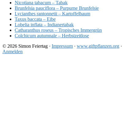
Nicotiana tabacum – Tabak
Brunfelsia pauciflora – Purpurne Brunfelsie
Lycianthes rantonnetii – Kartoffelbaum
Taxus baccata – Eibe
Lobelia inflata – Indianertabak
Catharanthus roseus – Tropisches Immergrün
Colchicum autumnale – Herbstzeitlose
© 2026 Simon Feiertag ·
Impressum
·
www.giftpflanzen.org
·
Anmelden