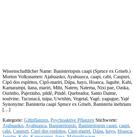
Wissenschaftlicher Name: Banisteriopsis caapi (Spruce ex Griseb.)
Morton Volksnamen: Ajahuasko, Ayahuasca, caapi, cabi, Caupuri,
Cipó dos espíritos, Cipó-mariri, Dápa, hayo, Hoasca, Jagube, Kahi,
Kamarampi, liana, mariri, Mihi, Natem, Natema, Nixi pae, Oaska,
Ourinho, Pajezinho, pildé, Pindé, Quebrador, Santo Daime,
soulvine, Tucunacá, tuipa, Uwishin, Vegetal, Yagé, yagugue, Yajé
Synonyme: Banisteria caapi Spruce ex Griseb. Banisteria inebrians
[…]
Kategorie:
Giftpflanzen
,
Psychoaktive Pflanzen
Stichworte:
Ajahuasko
,
Ayahuasca
,
Banisteriopsis
,
Banisteriopsis caapi
,
caapi
,
cabi
,
Caupuri
,
Cipó dos espíritos
,
Cipó-mariri
,
Dápa
,
hayo
,
Hoasca
,
Jagube
,
Kahi
,
Kamarampi
,
liana
,
Malpighiaceae
,