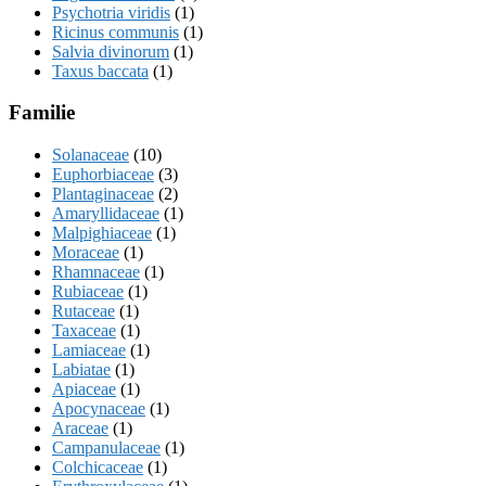
Psychotria viridis
(1)
Ricinus communis
(1)
Salvia divinorum
(1)
Taxus baccata
(1)
Familie
Solanaceae
(10)
Euphorbiaceae
(3)
Plantaginaceae
(2)
Amaryllidaceae
(1)
Malpighiaceae
(1)
Moraceae
(1)
Rhamnaceae
(1)
Rubiaceae
(1)
Rutaceae
(1)
Taxaceae
(1)
Lamiaceae
(1)
Labiatae
(1)
Apiaceae
(1)
Apocynaceae
(1)
Araceae
(1)
Campanulaceae
(1)
Colchicaceae
(1)