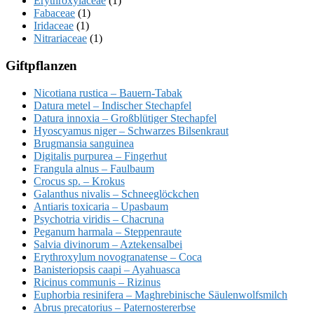
Erythroxylaceae
(1)
Fabaceae
(1)
Iridaceae
(1)
Nitrariaceae
(1)
Giftpflanzen
Nicotiana rustica – Bauern-Tabak
Datura metel – Indischer Stechapfel
Datura innoxia – Großblütiger Stechapfel
Hyoscyamus niger – Schwarzes Bilsenkraut
Brugmansia sanguinea
Digitalis purpurea – Fingerhut
Frangula alnus – Faulbaum
Crocus sp. – Krokus
Galanthus nivalis – Schneeglöckchen
Antiaris toxicaria – Upasbaum
Psychotria viridis – Chacruna
Peganum harmala – Steppenraute
Salvia divinorum – Aztekensalbei
Erythroxylum novogranatense – Coca
Banisteriopsis caapi – Ayahuasca
Ricinus communis – Rizinus
Euphorbia resinifera – Maghrebinische Säulenwolfsmilch
Abrus precatorius – Paternostererbse