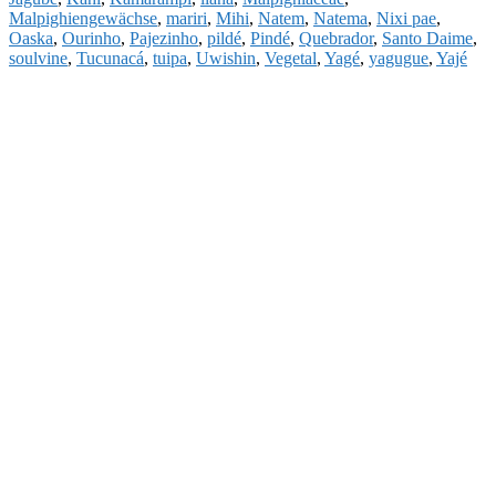
Malpighiengewächse
,
mariri
,
Mihi
,
Natem
,
Natema
,
Nixi pae
,
Oaska
,
Ourinho
,
Pajezinho
,
pildé
,
Pindé
,
Quebrador
,
Santo Daime
,
soulvine
,
Tucunacá
,
tuipa
,
Uwishin
,
Vegetal
,
Yagé
,
yagugue
,
Yajé