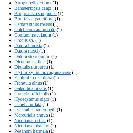
Atropa belladonnna
(1)
Banisteriopsis caapi
(1)
Brugmansia sanguinea
(1)
Brunfelsia pauciflora
(1)
Catharanthus roseus
(1)
Colchicum autumnale
(1)
Conium maculatum
(1)
Crocus sp.
(1)
Datura innoxia
(1)
Datura metel
(1)
Datura stramonium
(1)
Dictamnus albus
(1)
Digitalis purpurea
(1)
Erythroxylum novogranatense
(1)
Euphorbia resinifera
(1)
Frangula alnus
(1)
Galanthus nivalis
(1)
Gratiola officinalis
(1)
Hyoscyamus niger
(1)
Lobelia inflata
(1)
Lycianthes rantonnetii
(1)
Mercurialis annua
(1)
Nicotiana rustica
(1)
Nicotiana tabacum
(1)
Peganum harmala
(1)