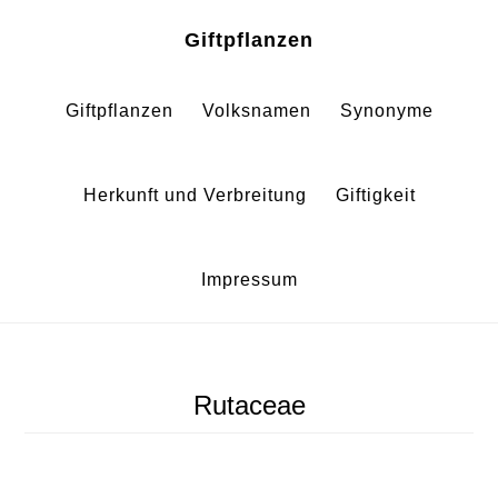
Zum
Zur
Giftpflanzen
Inhalt
Fußzeile
springen
springen
Giftpflanzen
Volksnamen
Synonyme
Herkunft und Verbreitung
Giftigkeit
Impressum
Rutaceae