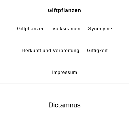
Zum
Zur
Giftpflanzen
Inhalt
Fußzeile
springen
springen
Giftpflanzen
Volksnamen
Synonyme
Herkunft und Verbreitung
Giftigkeit
Impressum
Dictamnus