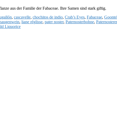
flanze aus der Familie der Fabaceae. Ihre Samen sind stark giftig.
ugallón
,
cascavelle
,
chochitos de indio
,
Crab’s Eyes
,
Fabaceae
,
Goonte
naugenwein
,
liane réglisse
,
pater noster
,
Paternosterbohne
,
Paternostere
ld Liquorice