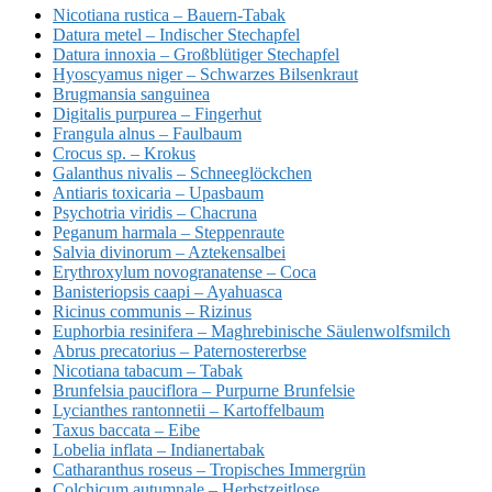
Nicotiana rustica – Bauern-Tabak
Datura metel – Indischer Stechapfel
Datura innoxia – Großblütiger Stechapfel
Hyoscyamus niger – Schwarzes Bilsenkraut
Brugmansia sanguinea
Digitalis purpurea – Fingerhut
Frangula alnus – Faulbaum
Crocus sp. – Krokus
Galanthus nivalis – Schneeglöckchen
Antiaris toxicaria – Upasbaum
Psychotria viridis – Chacruna
Peganum harmala – Steppenraute
Salvia divinorum – Aztekensalbei
Erythroxylum novogranatense – Coca
Banisteriopsis caapi – Ayahuasca
Ricinus communis – Rizinus
Euphorbia resinifera – Maghrebinische Säulenwolfsmilch
Abrus precatorius – Paternostererbse
Nicotiana tabacum – Tabak
Brunfelsia pauciflora – Purpurne Brunfelsie
Lycianthes rantonnetii – Kartoffelbaum
Taxus baccata – Eibe
Lobelia inflata – Indianertabak
Catharanthus roseus – Tropisches Immergrün
Colchicum autumnale – Herbstzeitlose