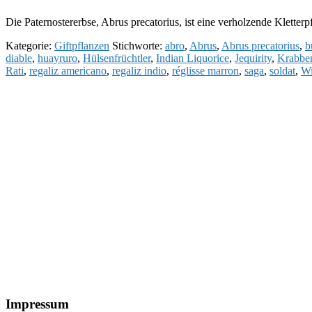
Die Paternostererbse, Abrus precatorius, ist eine verholzende Kletterp
Kategorie:
Giftpflanzen
Stichworte:
abro
,
Abrus
,
Abrus precatorius
,
b
diable
,
huayruro
,
Hülsenfrüchtler
,
Indian Liquorice
,
Jequirity
,
Krabbe
Rati
,
regaliz americano
,
regaliz indio
,
réglisse marron
,
saga
,
soldat
,
Wi
Footer
Impressum