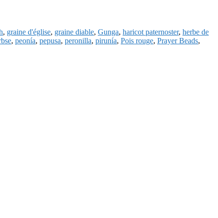
h
,
graine d'église
,
graine diable
,
Gunga
,
haricot paternoster
,
herbe de
rbse
,
peonía
,
pepusa
,
peronilla
,
pirunía
,
Pois rouge
,
Prayer Beads
,