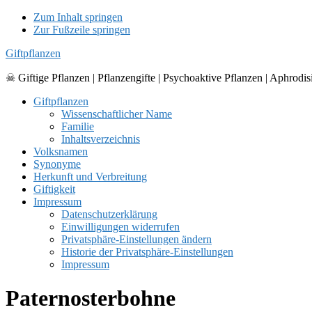
Zum Inhalt springen
Zur Fußzeile springen
Giftpflanzen
☠ Giftige Pflanzen | Pflanzengifte | Psychoaktive Pflanzen | Aphrodis
Giftpflanzen
Wissenschaftlicher Name
Familie
Inhaltsverzeichnis
Volksnamen
Synonyme
Herkunft und Verbreitung
Giftigkeit
Impressum
Datenschutzerklärung
Einwilligungen widerrufen
Privatsphäre-Einstellungen ändern
Historie der Privatsphäre-Einstellungen
Impressum
Paternosterbohne