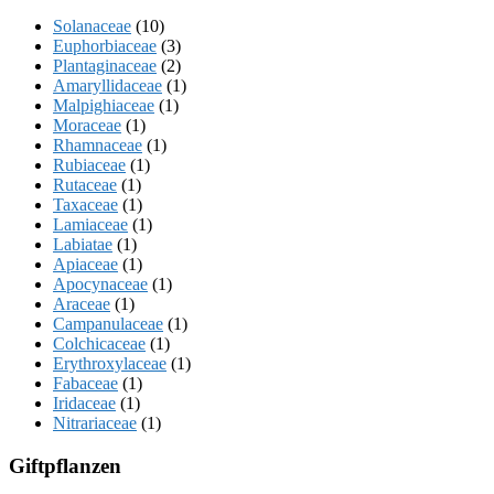
Solanaceae
(10)
Euphorbiaceae
(3)
Plantaginaceae
(2)
Amaryllidaceae
(1)
Malpighiaceae
(1)
Moraceae
(1)
Rhamnaceae
(1)
Rubiaceae
(1)
Rutaceae
(1)
Taxaceae
(1)
Lamiaceae
(1)
Labiatae
(1)
Apiaceae
(1)
Apocynaceae
(1)
Araceae
(1)
Campanulaceae
(1)
Colchicaceae
(1)
Erythroxylaceae
(1)
Fabaceae
(1)
Iridaceae
(1)
Nitrariaceae
(1)
Giftpflanzen