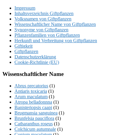
Impressum
Inhaltsverzeichnis Giftpflanzen
Volksnamen von Giftpflanzen
Wissenschaftlicher Name von Giftpflanzen
Synonyme von Giftpflanzen
Pflanzenfamilien von Giftpflanzen
Herkunft und Verbreitung von Giftpflanzen
Giftigkeit
Giftpflanzen
Datenschutzerklärung
Cookie-Richtlinie (EU)
Wissenschaftlicher Name
Abrus precatorius
(1)
Antiaris toxicaria
(1)
Arum maculatum
(1)
Atropa belladonnna
(1)
Banisteriopsis caapi
(1)
Brugmansia sanguinea
(1)
Brunfelsia pauciflora
(1)
Catharanthus roseus
(1)
Colchicum autumnale
(1)
Conium maculatum
(1)