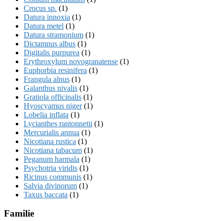
Crocus sp.
(1)
Datura innoxia
(1)
Datura metel
(1)
Datura stramonium
(1)
Dictamnus albus
(1)
Digitalis purpurea
(1)
Erythroxylum novogranatense
(1)
Euphorbia resinifera
(1)
Frangula alnus
(1)
Galanthus nivalis
(1)
Gratiola officinalis
(1)
Hyoscyamus niger
(1)
Lobelia inflata
(1)
Lycianthes rantonnetii
(1)
Mercurialis annua
(1)
Nicotiana rustica
(1)
Nicotiana tabacum
(1)
Peganum harmala
(1)
Psychotria viridis
(1)
Ricinus communis
(1)
Salvia divinorum
(1)
Taxus baccata
(1)
Familie