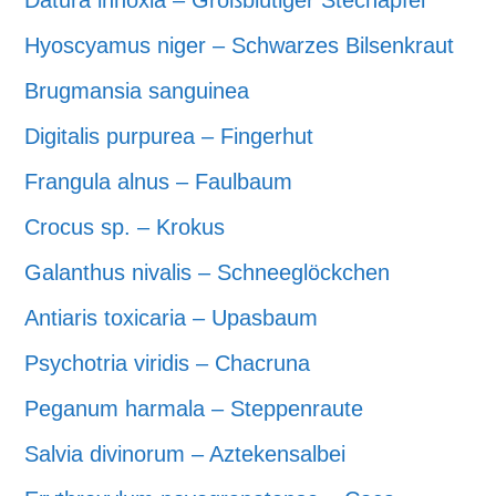
Datura innoxia – Großblütiger Stechapfel
Hyoscyamus niger – Schwarzes Bilsenkraut
Brugmansia sanguinea
Digitalis purpurea – Fingerhut
Frangula alnus – Faulbaum
Crocus sp. – Krokus
Galanthus nivalis – Schneeglöckchen
Antiaris toxicaria – Upasbaum
Psychotria viridis – Chacruna
Peganum harmala – Steppenraute
Salvia divinorum – Aztekensalbei