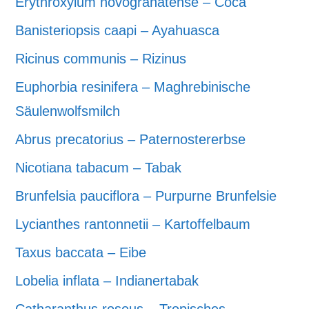
Erythroxylum novogranatense – Coca
Banisteriopsis caapi – Ayahuasca
Ricinus communis – Rizinus
Euphorbia resinifera – Maghrebinische
Säulenwolfsmilch
Abrus precatorius – Paternostererbse
Nicotiana tabacum – Tabak
Brunfelsia pauciflora – Purpurne Brunfelsie
Lycianthes rantonnetii – Kartoffelbaum
Taxus baccata – Eibe
Lobelia inflata – Indianertabak