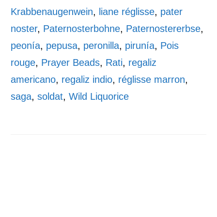
Krabbenaugenwein
,
liane réglisse
,
pater
noster
,
Paternosterbohne
,
Paternostererbse
,
peonía
,
pepusa
,
peronilla
,
pirunía
,
Pois
rouge
,
Prayer Beads
,
Rati
,
regaliz
americano
,
regaliz indio
,
réglisse marron
,
saga
,
soldat
,
Wild Liquorice