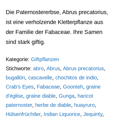
Die Paternostererbse, Abrus precatorius,
ist eine verholzende Kletterpflanze aus
der Familie der Fabaceae. Ihre Samen
sind stark giftig.
Kategorie:
Giftpflanzen
Stichworte:
abro
,
Abrus
,
Abrus precatorius
,
bugallón
,
cascavelle
,
chochitos de indio
,
Crab’s Eyes
,
Fabaceae
,
Goonteh
,
graine
d'église
,
graine diable
,
Gunga
,
haricot
paternoster
,
herbe de diable
,
huayruro
,
Hülsenfrüchtler
,
Indian Liquorice
,
Jequirity
,