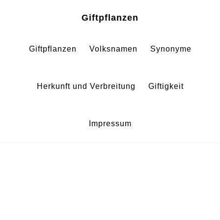
Zum
Zur
Giftpflanzen
Inhalt
Fußzeile
springen
springen
Giftpflanzen
Volksnamen
Synonyme
Herkunft und Verbreitung
Giftigkeit
Impressum