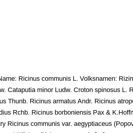
 Name: Ricinus communis L. Volksnamen: Riz
w. Cataputia minor Ludw. Croton spinosus L. R
atus Thunb. Ricinus armatus Andr. Ricinus atro
dius Rchb. Ricinus borboniensis Pax & K.Hoff
y Ricinus communis var. aegyptiaceus (Popov