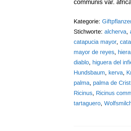
communis var. afric
Kategorie:
Giftpflanze
Stichworte:
alcherva
,
catapucia mayor
,
cata
mayor de reyes
,
hier
diablo
,
higuera del inf
Hundsbaum
,
kerva
,
K
palma
,
palma de Cris
Ricinus
,
Ricinus com
tartaguero
,
Wolfsmil