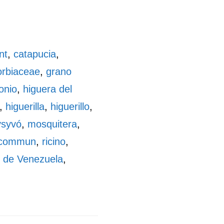
nt
,
catapucia
,
rbiaceae
,
grano
onio
,
higuera del
,
higuerilla
,
higuerillo
,
syvó
,
mosquitera
,
n commun
,
ricino
,
o de Venezuela
,