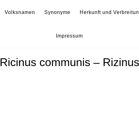
Volksnamen
Synonyme
Herkunft und Verbreitu
Ricinus communis f. sordidus
Impressum
Ricinus communis – Rizinu