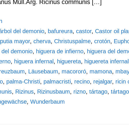
anus Müll.Arg. Ricinus communis […]
n
árbol del demonio
,
bafureura
,
castor
,
Castor oil pla
putia mayor
,
cherva
,
Christuspalme
,
crotón
,
Eupho
a del demonio
,
higuera de infierno
,
higuera del dem
ierno
,
higuera infernal
,
higuereta
,
higuereta infernal
reuzbaum
,
Läusebaum
,
macororó
,
mamona
,
mbay
to
,
palma-Christi
,
palmacristi
,
recino
,
rejalgar
,
rici
munis
,
Rizinus
,
Rizinusbaum
,
rizno
,
tártago
,
tártag
chgewächse
,
Wunderbaum