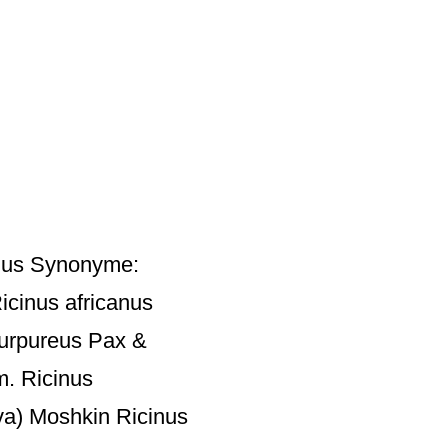
inus Synonyme:
icinus africanus
purpureus Pax &
m. Ricinus
a) Moshkin Ricinus