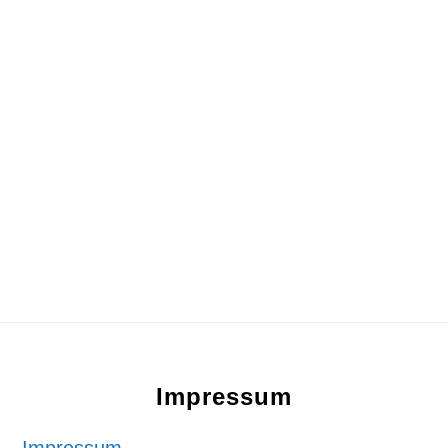
Footer
Impressum
Impressum