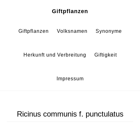
Zum
Zur
Giftpflanzen
Inhalt
Fußzeile
springen
springen
Giftpflanzen
Volksnamen
Synonyme
Herkunft und Verbreitung
Giftigkeit
Impressum
Ricinus communis f. punctulatus