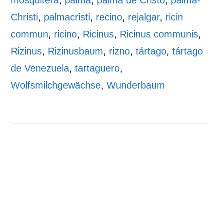
Christi
,
palmacristi
,
recino
,
rejalgar
,
ricin
commun
,
ricino
,
Ricinus
,
Ricinus communis
,
Rizinus
,
Rizinusbaum
,
rizno
,
tártago
,
tártago
de Venezuela
,
tartaguero
,
Wolfsmilchgewächse
,
Wunderbaum