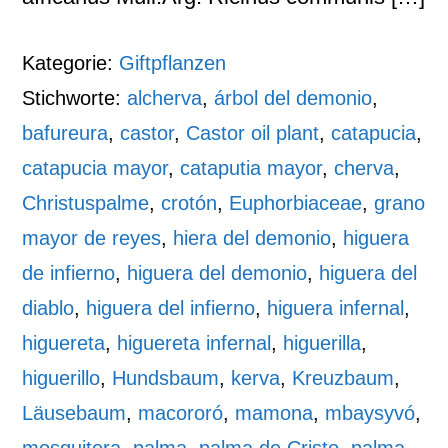
Kategorie:
Giftpflanzen
Stichworte:
alcherva
,
árbol del demonio
,
bafureura
,
castor
,
Castor oil plant
,
catapucia
,
catapucia mayor
,
cataputia mayor
,
cherva
,
Christuspalme
,
crotón
,
Euphorbiaceae
,
grano
mayor de reyes
,
hiera del demonio
,
higuera
de infierno
,
higuera del demonio
,
higuera del
diablo
,
higuera del infierno
,
higuera infernal
,
higuereta
,
higuereta infernal
,
higuerilla
,
higuerillo
,
Hundsbaum
,
kerva
,
Kreuzbaum
,
Läusebaum
,
macororó
,
mamona
,
mbaysyvó
,
mosquitera
,
palma
,
palma de Cristo
,
palma-