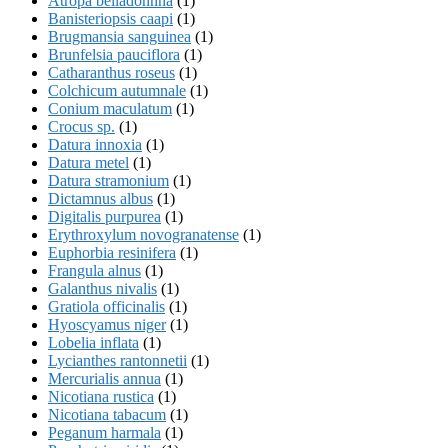
Atropa belladonnna
(1)
Banisteriopsis caapi
(1)
Brugmansia sanguinea
(1)
Brunfelsia pauciflora
(1)
Catharanthus roseus
(1)
Colchicum autumnale
(1)
Conium maculatum
(1)
Crocus sp.
(1)
Datura innoxia
(1)
Datura metel
(1)
Datura stramonium
(1)
Dictamnus albus
(1)
Digitalis purpurea
(1)
Erythroxylum novogranatense
(1)
Euphorbia resinifera
(1)
Frangula alnus
(1)
Galanthus nivalis
(1)
Gratiola officinalis
(1)
Hyoscyamus niger
(1)
Lobelia inflata
(1)
Lycianthes rantonnetii
(1)
Mercurialis annua
(1)
Nicotiana rustica
(1)
Nicotiana tabacum
(1)
Peganum harmala
(1)