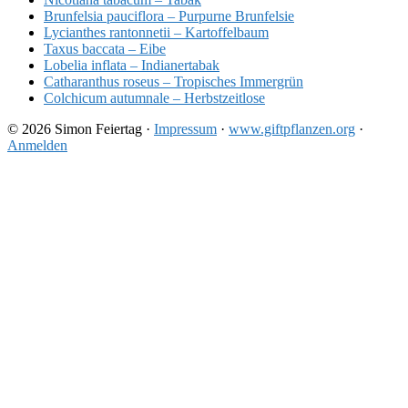
Brunfelsia pauciflora – Purpurne Brunfelsie
Lycianthes rantonnetii – Kartoffelbaum
Taxus baccata – Eibe
Lobelia inflata – Indianertabak
Catharanthus roseus – Tropisches Immergrün
Colchicum autumnale – Herbstzeitlose
© 2026 Simon Feiertag ·
Impressum
·
www.giftpflanzen.org
·
Anmelden