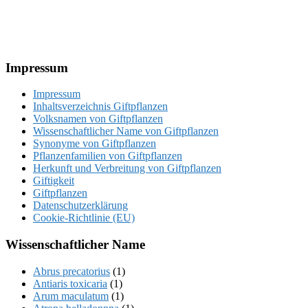
Footer
Impressum
Impressum
Inhaltsverzeichnis Giftpflanzen
Volksnamen von Giftpflanzen
Wissenschaftlicher Name von Giftpflanzen
Synonyme von Giftpflanzen
Pflanzenfamilien von Giftpflanzen
Herkunft und Verbreitung von Giftpflanzen
Giftigkeit
Giftpflanzen
Datenschutzerklärung
Cookie-Richtlinie (EU)
Wissenschaftlicher Name
Abrus precatorius
(1)
Antiaris toxicaria
(1)
Arum maculatum
(1)