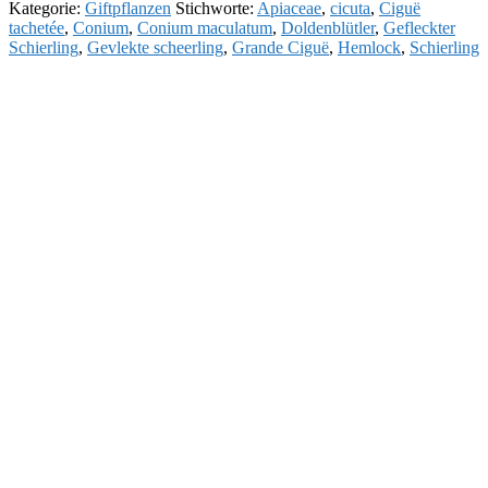
Kategorie:
Giftpflanzen
Stichworte:
Apiaceae
,
cicuta
,
Ciguë
tachetée
,
Conium
,
Conium maculatum
,
Doldenblütler
,
Gefleckter
Schierling
,
Gevlekte scheerling
,
Grande Ciguë
,
Hemlock
,
Schierling