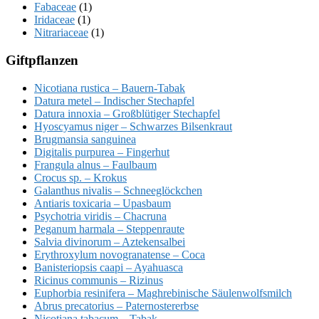
Fabaceae
(1)
Iridaceae
(1)
Nitrariaceae
(1)
Giftpflanzen
Nicotiana rustica – Bauern-Tabak
Datura metel – Indischer Stechapfel
Datura innoxia – Großblütiger Stechapfel
Hyoscyamus niger – Schwarzes Bilsenkraut
Brugmansia sanguinea
Digitalis purpurea – Fingerhut
Frangula alnus – Faulbaum
Crocus sp. – Krokus
Galanthus nivalis – Schneeglöckchen
Antiaris toxicaria – Upasbaum
Psychotria viridis – Chacruna
Peganum harmala – Steppenraute
Salvia divinorum – Aztekensalbei
Erythroxylum novogranatense – Coca
Banisteriopsis caapi – Ayahuasca
Ricinus communis – Rizinus
Euphorbia resinifera – Maghrebinische Säulenwolfsmilch
Abrus precatorius – Paternostererbse
Nicotiana tabacum – Tabak