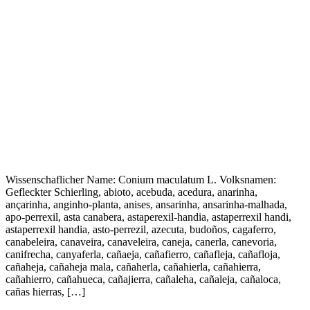
Wissenschaflicher Name: Conium maculatum L. Volksnamen:
Gefleckter Schierling, abioto, acebuda, acedura, anarinha,
ançarinha, anginho-planta, anises, ansarinha, ansarinha-malhada,
apo-perrexil, asta canabera, astaperexil-handia, astaperrexil handi,
astaperrexil handia, asto-perrezil, azecuta, budoños, cagaferro,
canabeleira, canaveira, canaveleira, caneja, canerla, canevoria,
canifrecha, canyaferla, cañaeja, cañafierro, cañafleja, cañafloja,
cañaheja, cañaheja mala, cañaherla, cañahierla, cañahierra,
cañahierro, cañahueca, cañajierra, cañaleha, cañaleja, cañaloca,
cañas hierras, […]