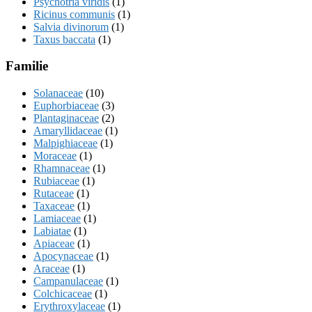
Psychotria viridis
(1)
Ricinus communis
(1)
Salvia divinorum
(1)
Taxus baccata
(1)
Familie
Solanaceae
(10)
Euphorbiaceae
(3)
Plantaginaceae
(2)
Amaryllidaceae
(1)
Malpighiaceae
(1)
Moraceae
(1)
Rhamnaceae
(1)
Rubiaceae
(1)
Rutaceae
(1)
Taxaceae
(1)
Lamiaceae
(1)
Labiatae
(1)
Apiaceae
(1)
Apocynaceae
(1)
Araceae
(1)
Campanulaceae
(1)
Colchicaceae
(1)
Erythroxylaceae
(1)