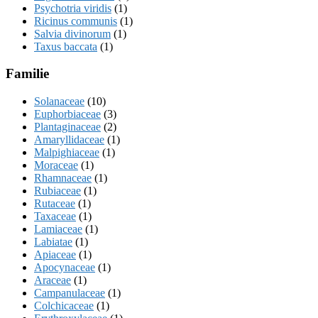
Psychotria viridis
(1)
Ricinus communis
(1)
Salvia divinorum
(1)
Taxus baccata
(1)
Familie
Solanaceae
(10)
Euphorbiaceae
(3)
Plantaginaceae
(2)
Amaryllidaceae
(1)
Malpighiaceae
(1)
Moraceae
(1)
Rhamnaceae
(1)
Rubiaceae
(1)
Rutaceae
(1)
Taxaceae
(1)
Lamiaceae
(1)
Labiatae
(1)
Apiaceae
(1)
Apocynaceae
(1)
Araceae
(1)
Campanulaceae
(1)
Colchicaceae
(1)