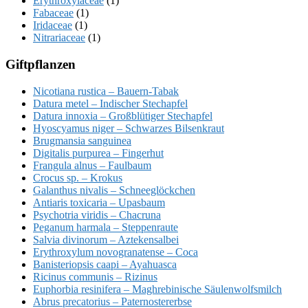
Erythroxylaceae
(1)
Fabaceae
(1)
Iridaceae
(1)
Nitrariaceae
(1)
Giftpflanzen
Nicotiana rustica – Bauern-Tabak
Datura metel – Indischer Stechapfel
Datura innoxia – Großblütiger Stechapfel
Hyoscyamus niger – Schwarzes Bilsenkraut
Brugmansia sanguinea
Digitalis purpurea – Fingerhut
Frangula alnus – Faulbaum
Crocus sp. – Krokus
Galanthus nivalis – Schneeglöckchen
Antiaris toxicaria – Upasbaum
Psychotria viridis – Chacruna
Peganum harmala – Steppenraute
Salvia divinorum – Aztekensalbei
Erythroxylum novogranatense – Coca
Banisteriopsis caapi – Ayahuasca
Ricinus communis – Rizinus
Euphorbia resinifera – Maghrebinische Säulenwolfsmilch
Abrus precatorius – Paternostererbse