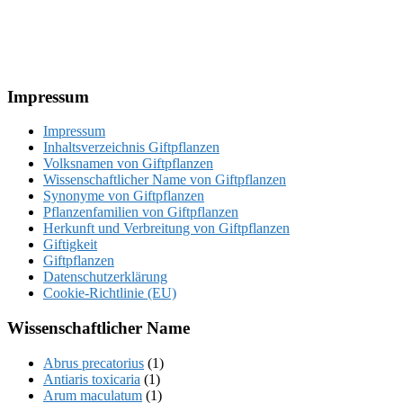
Footer
Impressum
Impressum
Inhaltsverzeichnis Giftpflanzen
Volksnamen von Giftpflanzen
Wissenschaftlicher Name von Giftpflanzen
Synonyme von Giftpflanzen
Pflanzenfamilien von Giftpflanzen
Herkunft und Verbreitung von Giftpflanzen
Giftigkeit
Giftpflanzen
Datenschutzerklärung
Cookie-Richtlinie (EU)
Wissenschaftlicher Name
Abrus precatorius
(1)
Antiaris toxicaria
(1)
Arum maculatum
(1)