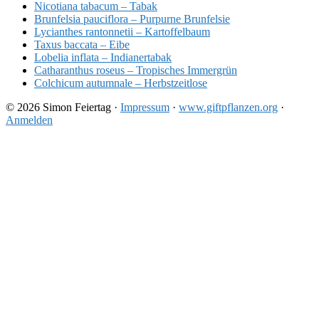
Nicotiana tabacum – Tabak
Brunfelsia pauciflora – Purpurne Brunfelsie
Lycianthes rantonnetii – Kartoffelbaum
Taxus baccata – Eibe
Lobelia inflata – Indianertabak
Catharanthus roseus – Tropisches Immergrün
Colchicum autumnale – Herbstzeitlose
© 2026 Simon Feiertag ·
Impressum
·
www.giftpflanzen.org
·
Anmelden