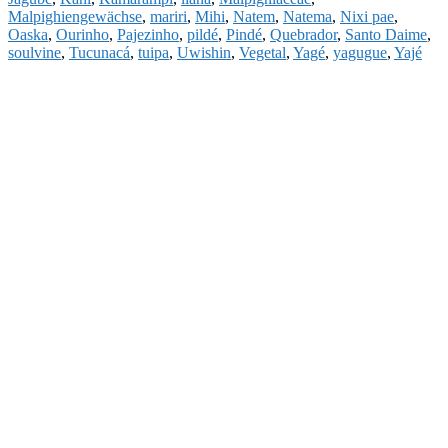
Malpighiengewächse
,
mariri
,
Mihi
,
Natem
,
Natema
,
Nixi pae
,
Oaska
,
Ourinho
,
Pajezinho
,
pildé
,
Pindé
,
Quebrador
,
Santo Daime
,
soulvine
,
Tucunacá
,
tuipa
,
Uwishin
,
Vegetal
,
Yagé
,
yagugue
,
Yajé