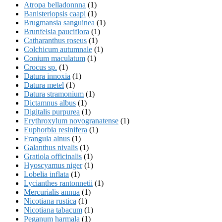
Atropa belladonnna
(1)
Banisteriopsis caapi
(1)
Brugmansia sanguinea
(1)
Brunfelsia pauciflora
(1)
Catharanthus roseus
(1)
Colchicum autumnale
(1)
Conium maculatum
(1)
Crocus sp.
(1)
Datura innoxia
(1)
Datura metel
(1)
Datura stramonium
(1)
Dictamnus albus
(1)
Digitalis purpurea
(1)
Erythroxylum novogranatense
(1)
Euphorbia resinifera
(1)
Frangula alnus
(1)
Galanthus nivalis
(1)
Gratiola officinalis
(1)
Hyoscyamus niger
(1)
Lobelia inflata
(1)
Lycianthes rantonnetii
(1)
Mercurialis annua
(1)
Nicotiana rustica
(1)
Nicotiana tabacum
(1)
Peganum harmala
(1)