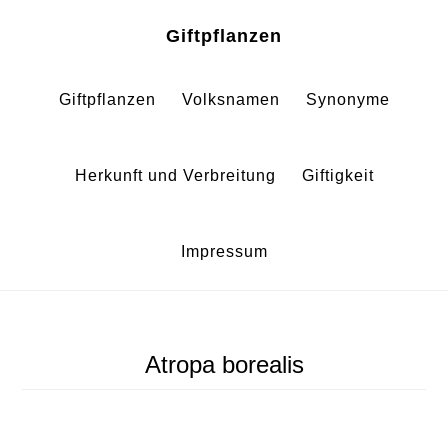
Zum
Zur
Giftpflanzen
Inhalt
Fußzeile
springen
springen
Giftpflanzen
Volksnamen
Synonyme
Herkunft und Verbreitung
Giftigkeit
Impressum
Atropa borealis