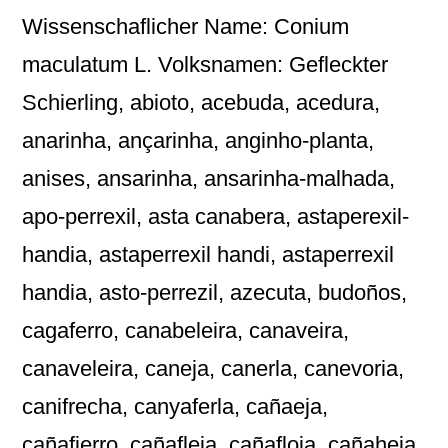
Wissenschaflicher Name: Conium
maculatum L. Volksnamen: Gefleckter
Schierling, abioto, acebuda, acedura,
anarinha, ançarinha, anginho-planta,
anises, ansarinha, ansarinha-malhada,
apo-perrexil, asta canabera, astaperexil-
handia, astaperrexil handi, astaperrexil
handia, asto-perrezil, azecuta, budoños,
cagaferro, canabeleira, canaveira,
canaveleira, caneja, canerla, canevoria,
canifrecha, canyaferla, cañaeja,
cañafierro, cañafleja, cañafloja, cañaheja,