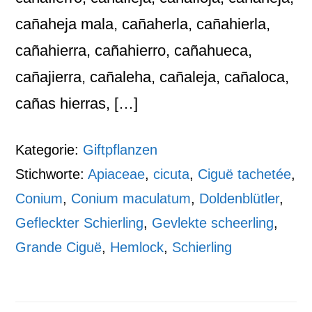
cañaheja mala, cañaherla, cañahierla,
cañahierra, cañahierro, cañahueca,
cañajierra, cañaleha, cañaleja, cañaloca,
cañas hierras, […]
Kategorie:
Giftpflanzen
Stichworte:
Apiaceae
,
cicuta
,
Ciguë tachetée
,
Conium
,
Conium maculatum
,
Doldenblütler
,
Gefleckter Schierling
,
Gevlekte scheerling
,
Grande Ciguë
,
Hemlock
,
Schierling