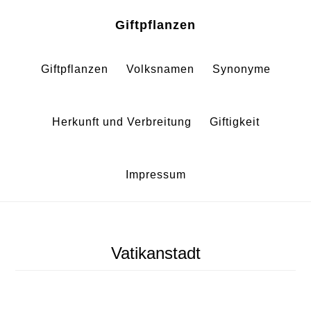
Zum
Zur
Giftpflanzen
Inhalt
Fußzeile
springen
springen
Giftpflanzen
Volksnamen
Synonyme
Herkunft und Verbreitung
Giftigkeit
Impressum
Vatikanstadt