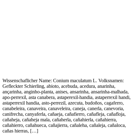
Wissenschaflicher Name: Conium maculatum L. Volksnamen:
Gefleckter Schierling, abioto, acebuda, acedura, anarinha,
ançarinha, anginho-planta, anises, ansarinha, ansarinha-malhada,
apo-perrexil, asta canabera, astaperexil-handia, astaperrexil handi,
astaperrexil handia, asto-perrezil, azecuta, budoños, cagaferro,
canabeleira, canaveira, canaveleira, caneja, canerla, canevoria,
canifrecha, canyaferla, cañaeja, cañafierro, cañafleja, cañafloja,
cañaheja, cañaheja mala, cañaherla, cañahierla, cañahierra,
cañahierro, cañahueca, cañajierra, cañaleha, cañaleja, cañaloca,
cañas hierras, […]