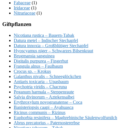
Fabaceae
(1)
Iridaceae
(1)
Nitrariaceae
(1)
Giftpflanzen
Nicotiana rustica – Bauern-Tabak
Datura metel – Indischer Stechapfel
Datura innoxia – Großblütiger Stechapfel
Hyoscyamus niger – Schwarzes Bilsenkraut
Brugmansia sanguinea
Digitalis purpurea – Fingerhut
Frangula alnus – Faulbaum
Crocus sp. – Krokus
Galanthus nivalis – Schneeglöckchen
Antiaris toxicaria – Upasbaum
Psychotria viridis – Chacruna
Peganum harmala – Steppenraute
Salvia divinorum – Aztekensalbei
Erythroxylum novogranatense – Coca
Banisteriopsis caapi – Ayahuasca
Ricinus communis – Rizinus
Euphorbia resinifera – Maghrebinische Säulenwolfsmilch
Abrus precatorius – Paternostererbse
Nicotiana tabacum – Tabak