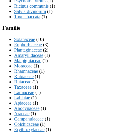
Psychotria viridis
(1)
Ricinus communis
(1)
Salvia divinorum
(1)
Taxus baccata
(1)
Familie
Solanaceae
(10)
Euphorbiaceae
(3)
Plantaginaceae
(2)
Amaryllidaceae
(1)
Malpighiaceae
(1)
Moraceae
(1)
Rhamnaceae
(1)
Rubiaceae
(1)
Rutaceae
(1)
Taxaceae
(1)
Lamiaceae
(1)
Labiatae
(1)
Apiaceae
(1)
Apocynaceae
(1)
Araceae
(1)
Campanulaceae
(1)
Colchicaceae
(1)
Erythroxylaceae
(1)