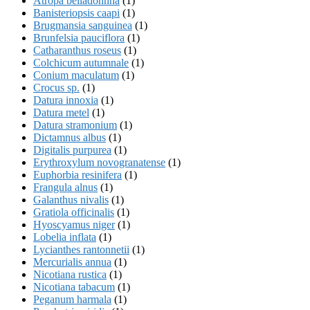
Atropa belladonnna
(1)
Banisteriopsis caapi
(1)
Brugmansia sanguinea
(1)
Brunfelsia pauciflora
(1)
Catharanthus roseus
(1)
Colchicum autumnale
(1)
Conium maculatum
(1)
Crocus sp.
(1)
Datura innoxia
(1)
Datura metel
(1)
Datura stramonium
(1)
Dictamnus albus
(1)
Digitalis purpurea
(1)
Erythroxylum novogranatense
(1)
Euphorbia resinifera
(1)
Frangula alnus
(1)
Galanthus nivalis
(1)
Gratiola officinalis
(1)
Hyoscyamus niger
(1)
Lobelia inflata
(1)
Lycianthes rantonnetii
(1)
Mercurialis annua
(1)
Nicotiana rustica
(1)
Nicotiana tabacum
(1)
Peganum harmala
(1)