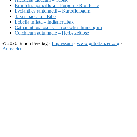
Brunfelsia pauciflora – Purpurne Brunfelsie
Lycianthes rantonnetii – Kartoffelbaum
Taxus baccata – Eibe
Lobelia inflata – Indianertabak
Catharanthus roseus – Tropisches Immergrün
Colchicum autumnale – Herbstzeitlose
© 2026 Simon Feiertag ·
Impressum
·
www.giftpflanzen.org
·
Anmelden