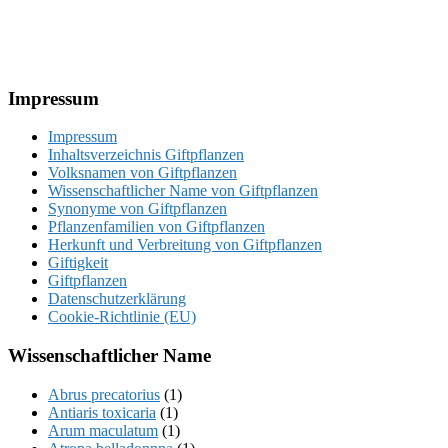
Footer
Impressum
Impressum
Inhaltsverzeichnis Giftpflanzen
Volksnamen von Giftpflanzen
Wissenschaftlicher Name von Giftpflanzen
Synonyme von Giftpflanzen
Pflanzenfamilien von Giftpflanzen
Herkunft und Verbreitung von Giftpflanzen
Giftigkeit
Giftpflanzen
Datenschutzerklärung
Cookie-Richtlinie (EU)
Wissenschaftlicher Name
Abrus precatorius
(1)
Antiaris toxicaria
(1)
Arum maculatum
(1)