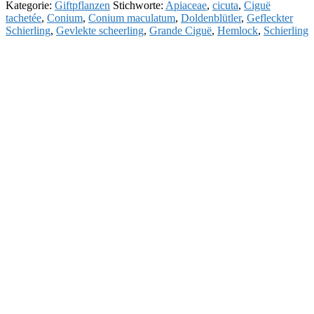
Kategorie:
Giftpflanzen
Stichworte:
Apiaceae
,
cicuta
,
Ciguë
tachetée
,
Conium
,
Conium maculatum
,
Doldenblütler
,
Gefleckter
Schierling
,
Gevlekte scheerling
,
Grande Ciguë
,
Hemlock
,
Schierling