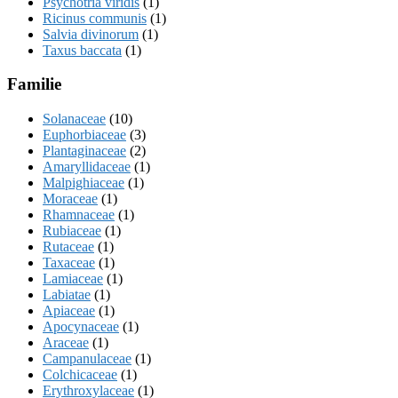
Psychotria viridis
(1)
Ricinus communis
(1)
Salvia divinorum
(1)
Taxus baccata
(1)
Familie
Solanaceae
(10)
Euphorbiaceae
(3)
Plantaginaceae
(2)
Amaryllidaceae
(1)
Malpighiaceae
(1)
Moraceae
(1)
Rhamnaceae
(1)
Rubiaceae
(1)
Rutaceae
(1)
Taxaceae
(1)
Lamiaceae
(1)
Labiatae
(1)
Apiaceae
(1)
Apocynaceae
(1)
Araceae
(1)
Campanulaceae
(1)
Colchicaceae
(1)
Erythroxylaceae
(1)