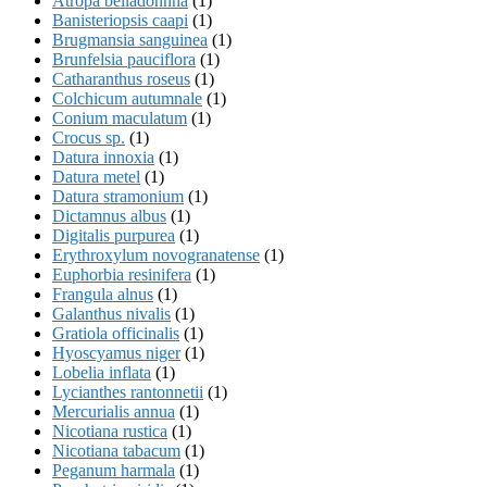
Atropa belladonnna
(1)
Banisteriopsis caapi
(1)
Brugmansia sanguinea
(1)
Brunfelsia pauciflora
(1)
Catharanthus roseus
(1)
Colchicum autumnale
(1)
Conium maculatum
(1)
Crocus sp.
(1)
Datura innoxia
(1)
Datura metel
(1)
Datura stramonium
(1)
Dictamnus albus
(1)
Digitalis purpurea
(1)
Erythroxylum novogranatense
(1)
Euphorbia resinifera
(1)
Frangula alnus
(1)
Galanthus nivalis
(1)
Gratiola officinalis
(1)
Hyoscyamus niger
(1)
Lobelia inflata
(1)
Lycianthes rantonnetii
(1)
Mercurialis annua
(1)
Nicotiana rustica
(1)
Nicotiana tabacum
(1)
Peganum harmala
(1)