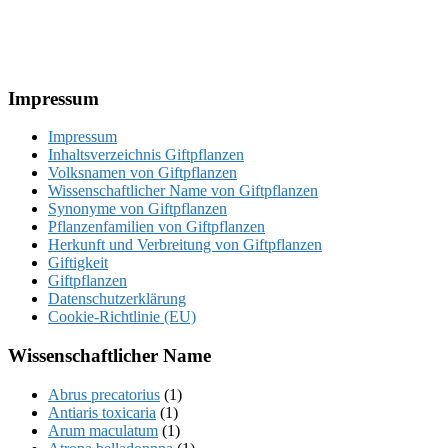
Footer
Impressum
Impressum
Inhaltsverzeichnis Giftpflanzen
Volksnamen von Giftpflanzen
Wissenschaftlicher Name von Giftpflanzen
Synonyme von Giftpflanzen
Pflanzenfamilien von Giftpflanzen
Herkunft und Verbreitung von Giftpflanzen
Giftigkeit
Giftpflanzen
Datenschutzerklärung
Cookie-Richtlinie (EU)
Wissenschaftlicher Name
Abrus precatorius
(1)
Antiaris toxicaria
(1)
Arum maculatum
(1)