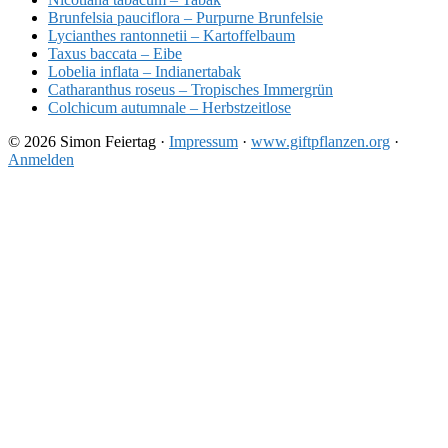
Brunfelsia pauciflora – Purpurne Brunfelsie
Lycianthes rantonnetii – Kartoffelbaum
Taxus baccata – Eibe
Lobelia inflata – Indianertabak
Catharanthus roseus – Tropisches Immergrün
Colchicum autumnale – Herbstzeitlose
© 2026 Simon Feiertag ·
Impressum
·
www.giftpflanzen.org
·
Anmelden