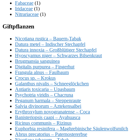
Fabaceae
(1)
Iridaceae
(1)
Nitrariaceae
(1)
Giftpflanzen
Nicotiana rustica – Bauern-Tabak
Datura metel – Indischer Stechapfel
Datura innoxia – Großblütiger Stechapfel
Hyoscyamus niger – Schwarzes Bilsenkraut
Brugmansia sanguinea
Digitalis purpurea – Fingerhut
Frangula alnus – Faulbaum
Crocus sp. – Krokus
Galanthus nivalis – Schneeglöckchen
Antiaris toxicaria – Upasbaum
Psychotria viridis – Chacruna
Peganum harmala – Steppenraute
Salvia divinorum – Aztekensalbei
Erythroxylum novogranatense – Coca
Banisteriopsis caapi – Ayahuasca
Ricinus communis – Rizinus
Euphorbia resinifera – Maghrebinische Säulenwolfsmilch
Abrus precatorius – Paternostererbse
Nicotiana tabacum – Tabak