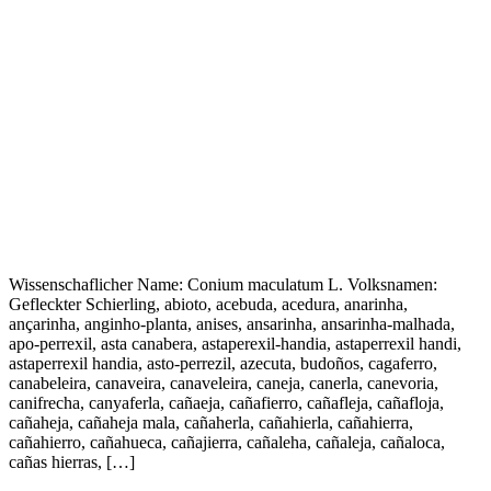
Wissenschaflicher Name: Conium maculatum L. Volksnamen:
Gefleckter Schierling, abioto, acebuda, acedura, anarinha,
ançarinha, anginho-planta, anises, ansarinha, ansarinha-malhada,
apo-perrexil, asta canabera, astaperexil-handia, astaperrexil handi,
astaperrexil handia, asto-perrezil, azecuta, budoños, cagaferro,
canabeleira, canaveira, canaveleira, caneja, canerla, canevoria,
canifrecha, canyaferla, cañaeja, cañafierro, cañafleja, cañafloja,
cañaheja, cañaheja mala, cañaherla, cañahierla, cañahierra,
cañahierro, cañahueca, cañajierra, cañaleha, cañaleja, cañaloca,
cañas hierras, […]