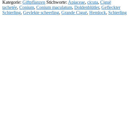
Kategorie:
Giftpflanzen
Stichworte:
Apiaceae
,
cicuta
,
Ciguë
tachetée
,
Conium
,
Conium maculatum
,
Doldenblütler
,
Gefleckter
Schierling
,
Gevlekte scheerling
,
Grande Ciguë
,
Hemlock
,
Schierling