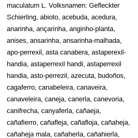
maculatum L. Volksnamen: Gefleckter
Schierling, abioto, acebuda, acedura,
anarinha, ançarinha, anginho-planta,
anises, ansarinha, ansarinha-malhada,
apo-perrexil, asta canabera, astaperexil-
handia, astaperrexil handi, astaperrexil
handia, asto-perrezil, azecuta, budoños,
cagaferro, canabeleira, canaveira,
canaveleira, caneja, canerla, canevoria,
canifrecha, canyaferla, cañaeja,
cañafierro, cañafleja, cañafloja, cañaheja,
cañaheja mala, cañaherla, cañahierla,