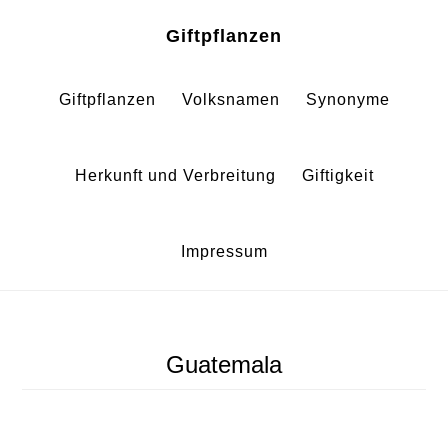
Zum
Zur
Giftpflanzen
Inhalt
Fußzeile
springen
springen
Giftpflanzen
Volksnamen
Synonyme
Herkunft und Verbreitung
Giftigkeit
Impressum
Guatemala