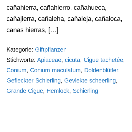
cañahierra, cañahierro, cañahueca,
cañajierra, cañaleha, cañaleja, cañaloca,
cañas hierras, […]
Kategorie:
Giftpflanzen
Stichworte:
Apiaceae
,
cicuta
,
Ciguë tachetée
,
Conium
,
Conium maculatum
,
Doldenblütler
,
Gefleckter Schierling
,
Gevlekte scheerling
,
Grande Ciguë
,
Hemlock
,
Schierling