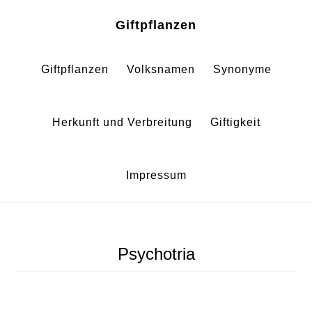
Zum
Zur
Giftpflanzen
Inhalt
Fußzeile
springen
springen
Giftpflanzen
Volksnamen
Synonyme
Herkunft und Verbreitung
Giftigkeit
Impressum
Psychotria