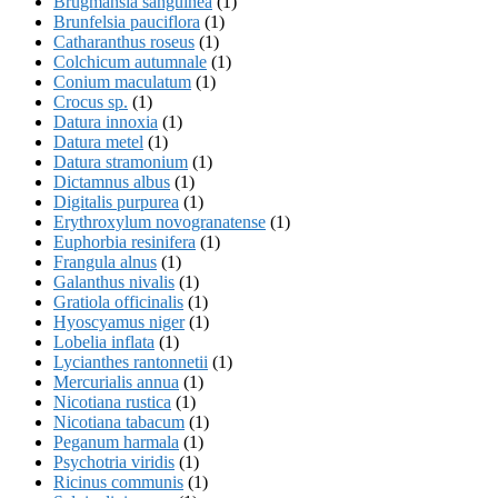
Brugmansia sanguinea
(1)
Brunfelsia pauciflora
(1)
Catharanthus roseus
(1)
Colchicum autumnale
(1)
Conium maculatum
(1)
Crocus sp.
(1)
Datura innoxia
(1)
Datura metel
(1)
Datura stramonium
(1)
Dictamnus albus
(1)
Digitalis purpurea
(1)
Erythroxylum novogranatense
(1)
Euphorbia resinifera
(1)
Frangula alnus
(1)
Galanthus nivalis
(1)
Gratiola officinalis
(1)
Hyoscyamus niger
(1)
Lobelia inflata
(1)
Lycianthes rantonnetii
(1)
Mercurialis annua
(1)
Nicotiana rustica
(1)
Nicotiana tabacum
(1)
Peganum harmala
(1)
Psychotria viridis
(1)
Ricinus communis
(1)