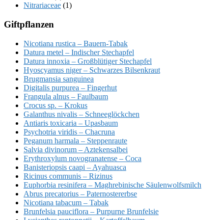
Nitrariaceae
(1)
Giftpflanzen
Nicotiana rustica – Bauern-Tabak
Datura metel – Indischer Stechapfel
Datura innoxia – Großblütiger Stechapfel
Hyoscyamus niger – Schwarzes Bilsenkraut
Brugmansia sanguinea
Digitalis purpurea – Fingerhut
Frangula alnus – Faulbaum
Crocus sp. – Krokus
Galanthus nivalis – Schneeglöckchen
Antiaris toxicaria – Upasbaum
Psychotria viridis – Chacruna
Peganum harmala – Steppenraute
Salvia divinorum – Aztekensalbei
Erythroxylum novogranatense – Coca
Banisteriopsis caapi – Ayahuasca
Ricinus communis – Rizinus
Euphorbia resinifera – Maghrebinische Säulenwolfsmilch
Abrus precatorius – Paternostererbse
Nicotiana tabacum – Tabak
Brunfelsia pauciflora – Purpurne Brunfelsie