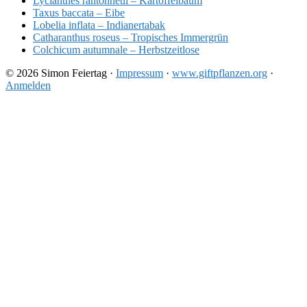
Lycianthes rantonnetii – Kartoffelbaum
Taxus baccata – Eibe
Lobelia inflata – Indianertabak
Catharanthus roseus – Tropisches Immergrün
Colchicum autumnale – Herbstzeitlose
© 2026 Simon Feiertag ·
Impressum
·
www.giftpflanzen.org
·
Anmelden