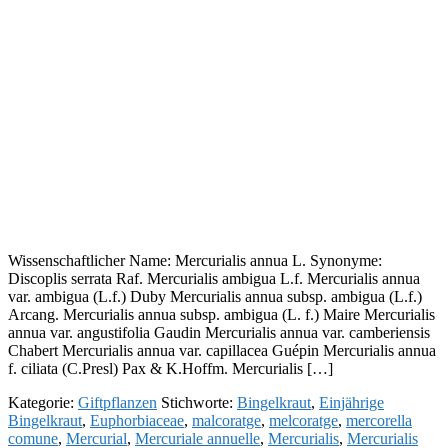
Wissenschaftlicher Name: Mercurialis annua L. Synonyme:
Discoplis serrata Raf. Mercurialis ambigua L.f. Mercurialis annua
var. ambigua (L.f.) Duby Mercurialis annua subsp. ambigua (L.f.)
Arcang. Mercurialis annua subsp. ambigua (L. f.) Maire Mercurialis
annua var. angustifolia Gaudin Mercurialis annua var. camberiensis
Chabert Mercurialis annua var. capillacea Guépin Mercurialis annua
f. ciliata (C.Presl) Pax & K.Hoffm. Mercurialis […]
Kategorie:
Giftpflanzen
Stichworte:
Bingelkraut
,
Einjährige
Bingelkraut
,
Euphorbiaceae
,
malcoratge
,
melcoratge
,
mercorella
comune
,
Mercurial
,
Mercuriale annuelle
,
Mercurialis
,
Mercurialis