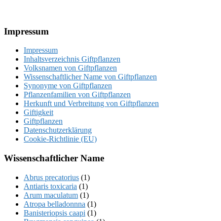
Footer
Impressum
Impressum
Inhaltsverzeichnis Giftpflanzen
Volksnamen von Giftpflanzen
Wissenschaftlicher Name von Giftpflanzen
Synonyme von Giftpflanzen
Pflanzenfamilien von Giftpflanzen
Herkunft und Verbreitung von Giftpflanzen
Giftigkeit
Giftpflanzen
Datenschutzerklärung
Cookie-Richtlinie (EU)
Wissenschaftlicher Name
Abrus precatorius
(1)
Antiaris toxicaria
(1)
Arum maculatum
(1)
Atropa belladonnna
(1)
Banisteriopsis caapi
(1)