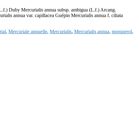
L.f.) Duby Mercurialis annua subsp. ambigua (L.f.) Arcang.
ialis annua var. capillacea Guépin Mercurialis annua f. ciliata
ial
,
Mercuriale annuelle
,
Mercurialis
,
Mercurialis annua
,
morquerol
,