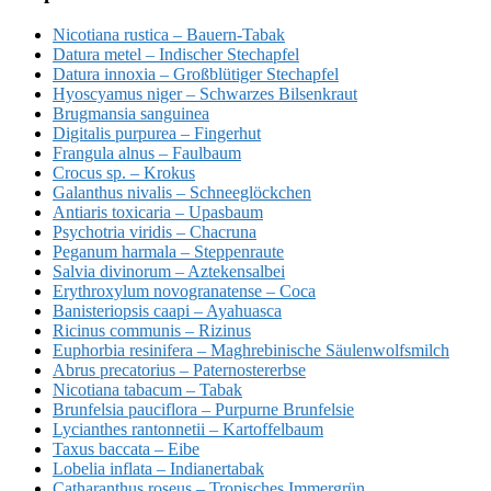
Nicotiana rustica – Bauern-Tabak
Datura metel – Indischer Stechapfel
Datura innoxia – Großblütiger Stechapfel
Hyoscyamus niger – Schwarzes Bilsenkraut
Brugmansia sanguinea
Digitalis purpurea – Fingerhut
Frangula alnus – Faulbaum
Crocus sp. – Krokus
Galanthus nivalis – Schneeglöckchen
Antiaris toxicaria – Upasbaum
Psychotria viridis – Chacruna
Peganum harmala – Steppenraute
Salvia divinorum – Aztekensalbei
Erythroxylum novogranatense – Coca
Banisteriopsis caapi – Ayahuasca
Ricinus communis – Rizinus
Euphorbia resinifera – Maghrebinische Säulenwolfsmilch
Abrus precatorius – Paternostererbse
Nicotiana tabacum – Tabak
Brunfelsia pauciflora – Purpurne Brunfelsie
Lycianthes rantonnetii – Kartoffelbaum
Taxus baccata – Eibe
Lobelia inflata – Indianertabak
Catharanthus roseus – Tropisches Immergrün