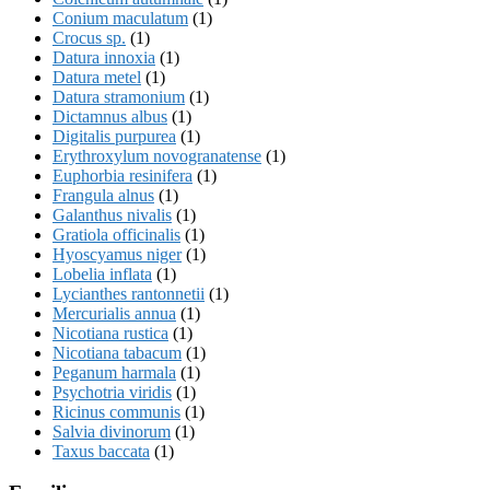
Conium maculatum
(1)
Crocus sp.
(1)
Datura innoxia
(1)
Datura metel
(1)
Datura stramonium
(1)
Dictamnus albus
(1)
Digitalis purpurea
(1)
Erythroxylum novogranatense
(1)
Euphorbia resinifera
(1)
Frangula alnus
(1)
Galanthus nivalis
(1)
Gratiola officinalis
(1)
Hyoscyamus niger
(1)
Lobelia inflata
(1)
Lycianthes rantonnetii
(1)
Mercurialis annua
(1)
Nicotiana rustica
(1)
Nicotiana tabacum
(1)
Peganum harmala
(1)
Psychotria viridis
(1)
Ricinus communis
(1)
Salvia divinorum
(1)
Taxus baccata
(1)