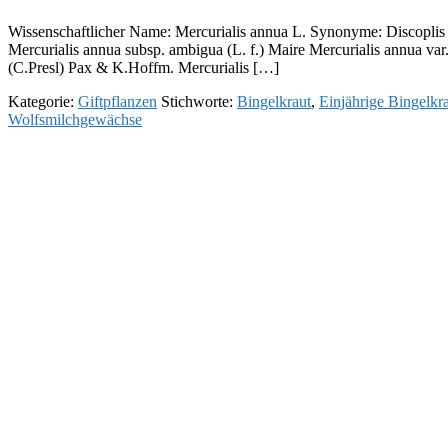
Wissenschaftlicher Name: Mercurialis annua L. Synonyme: Discoplis s
Mercurialis annua subsp. ambigua (L. f.) Maire Mercurialis annua var.
(C.Presl) Pax & K.Hoffm. Mercurialis […]
Kategorie:
Giftpflanzen
Stichworte:
Bingelkraut
,
Einjährige Bingelkr
Wolfsmilchgewächse