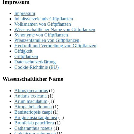
Footer
Impressum
Impressum
Inhaltsverzeichnis Giftpflanzen
Volksnamen von Giftpflanzen
Wissenschaftlicher Name von Giftpflanzen
Synonyme von Giftpflanzen
Pflanzenfamilien von Giftpflanzen
Herkunft und Verbreitung von Giftpflanzen
Giftigkeit
Giftpflanzen
Datenschutzerklärung
Cookie-Richtlinie (EU)
Wissenschaftlicher Name
Abrus precatorius
(1)
Antiaris toxicaria
(1)
Arum maculatum
(1)
Atropa belladonnna
(1)
Banisteriopsis caapi
(1)
Brugmansia sanguinea
(1)
Brunfelsia pauciflora
(1)
Catharanthus roseus
(1)
Colchicum autumnale
(1)