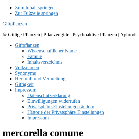
Zum Inhalt springen
Zur Fußzeile springen
Giftpflanzen
☠ Giftige Pflanzen | Pflanzengifte | Psychoaktive Pflanzen | Aphrodis
Giftpflanzen
Wissenschaftlicher Name
Familie
Inhaltsverzeichnis
Volksnamen
Synonyme
Herkunft und Verbreitung
Giftigkeit
Impressum
Datenschutzerklärung
Einwilligungen widerrufen
Privatsphäre-Einstellungen ändern
Historie der Privatsphäre-Einstellungen
Impressum
mercorella comune