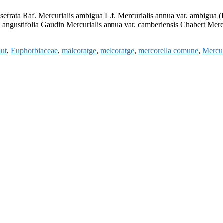
errata Raf. Mercurialis ambigua L.f. Mercurialis annua var. ambigua (
 angustifolia Gaudin Mercurialis annua var. camberiensis Chabert Mercur
aut
,
Euphorbiaceae
,
malcoratge
,
melcoratge
,
mercorella comune
,
Mercur