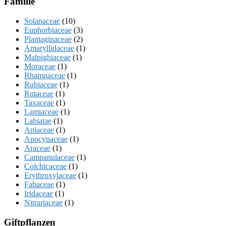
Familie
Solanaceae
(10)
Euphorbiaceae
(3)
Plantaginaceae
(2)
Amaryllidaceae
(1)
Malpighiaceae
(1)
Moraceae
(1)
Rhamnaceae
(1)
Rubiaceae
(1)
Rutaceae
(1)
Taxaceae
(1)
Lamiaceae
(1)
Labiatae
(1)
Apiaceae
(1)
Apocynaceae
(1)
Araceae
(1)
Campanulaceae
(1)
Colchicaceae
(1)
Erythroxylaceae
(1)
Fabaceae
(1)
Iridaceae
(1)
Nitrariaceae
(1)
Giftpflanzen