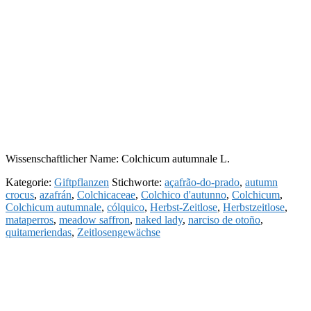
Wissenschaftlicher Name: Colchicum autumnale L.
Kategorie:
Giftpflanzen
Stichworte:
açafrão-do-prado
,
autumn
crocus
,
azafrán
,
Colchicaceae
,
Colchico d'autunno
,
Colchicum
,
Colchicum autumnale
,
cólquico
,
Herbst-Zeitlose
,
Herbstzeitlose
,
mataperros
,
meadow saffron
,
naked lady
,
narciso de otoño
,
quitameriendas
,
Zeitlosengewächse