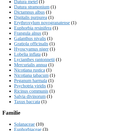
Datura metel
(1)
Datura stramonium
(1)
Dictamnus albus
(1)
Digitalis purpurea
(1)
Erythroxylum novogranatense
(1)
Euphorbia resinifera
(1)
Frangula alnus
(1)
Galanthus nivalis
(1)
Gratiola officinalis
(1)
Hyoscyamus niger
(1)
Lobelia inflata
(1)
Lycianthes rantonnetii
(1)
Mercurialis annua
(1)
Nicotiana rustica
(1)
Nicotiana tabacum
(1)
Peganum harmala
(1)
Psychotria viridis
(1)
Ricinus communis
(1)
Salvia divinorum
(1)
Taxus baccata
(1)
Familie
Solanaceae
(10)
Euphorbiaceae
(3)