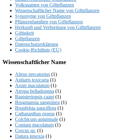
Volksnamen von Giftpflanzen
Wissenschaftlicher Name von Giftpflanzen
Synonyme von Giftpflanzen
Pflanzenfamilien von Giftpflanzen
Herkunft und Verbreitung von Giftpflanzen
Giftigkeit
Giftpflanzen
Datenschutzerklärung
Cookie-Richtlinie (EU)
Wissenschaftlicher Name
Abrus precatorius
(1)
Antiaris toxicaria
(1)
Arum maculatum
(1)
Atropa belladonnna
(1)
Banisteriopsis caapi
(1)
Brugmansia sanguinea
(1)
Brunfelsia pauciflora
(1)
Catharanthus roseus
(1)
Colchicum autumnale
(1)
Conium maculatum
(1)
Crocus sp.
(1)
Datura innoxia
(1)