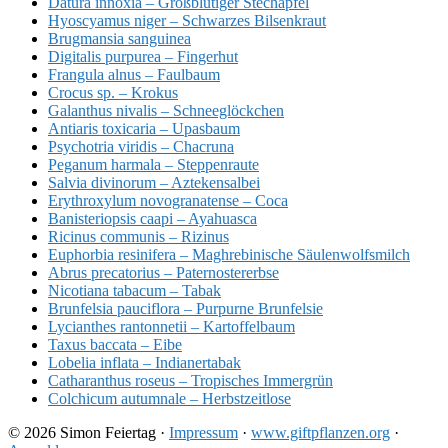
Datura innoxia – Großblütiger Stechapfel
Hyoscyamus niger – Schwarzes Bilsenkraut
Brugmansia sanguinea
Digitalis purpurea – Fingerhut
Frangula alnus – Faulbaum
Crocus sp. – Krokus
Galanthus nivalis – Schneeglöckchen
Antiaris toxicaria – Upasbaum
Psychotria viridis – Chacruna
Peganum harmala – Steppenraute
Salvia divinorum – Aztekensalbei
Erythroxylum novogranatense – Coca
Banisteriopsis caapi – Ayahuasca
Ricinus communis – Rizinus
Euphorbia resinifera – Maghrebinische Säulenwolfsmilch
Abrus precatorius – Paternostererbse
Nicotiana tabacum – Tabak
Brunfelsia pauciflora – Purpurne Brunfelsie
Lycianthes rantonnetii – Kartoffelbaum
Taxus baccata – Eibe
Lobelia inflata – Indianertabak
Catharanthus roseus – Tropisches Immergrün
Colchicum autumnale – Herbstzeitlose
© 2026 Simon Feiertag ·
Impressum
·
www.giftpflanzen.org
·