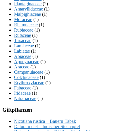
Plantaginaceae
(2)
Amaryllidaceae
(1)
Malpighiaceae
(1)
Moraceae
(1)
Rhamnaceae
(1)
Rubiaceae
(1)
Rutaceae
(1)
Taxaceae
(1)
Lamiaceae
(1)
Labiatae
(1)
Apiaceae
(1)
Apocynaceae
(1)
Araceae
(1)
Campanulaceae
(1)
Colchicaceae
(1)
Erythroxylaceae
(1)
Fabaceae
(1)
Iridaceae
(1)
Nitrariaceae
(1)
Giftpflanzen
Nicotiana rustica – Bauern-Tabak
Datura metel – Indischer Stechapfel