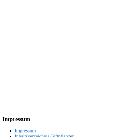
Footer
Impressum
Impressum
Inhaltsverzeichnis Giftpflanzen