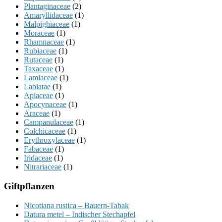
Plantaginaceae
(2)
Amaryllidaceae
(1)
Malpighiaceae
(1)
Moraceae
(1)
Rhamnaceae
(1)
Rubiaceae
(1)
Rutaceae
(1)
Taxaceae
(1)
Lamiaceae
(1)
Labiatae
(1)
Apiaceae
(1)
Apocynaceae
(1)
Araceae
(1)
Campanulaceae
(1)
Colchicaceae
(1)
Erythroxylaceae
(1)
Fabaceae
(1)
Iridaceae
(1)
Nitrariaceae
(1)
Giftpflanzen
Nicotiana rustica – Bauern-Tabak
Datura metel – Indischer Stechapfel