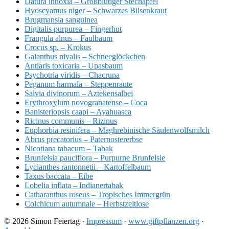
Datura innoxia – Großblütiger Stechapfel
Hyoscyamus niger – Schwarzes Bilsenkraut
Brugmansia sanguinea
Digitalis purpurea – Fingerhut
Frangula alnus – Faulbaum
Crocus sp. – Krokus
Galanthus nivalis – Schneeglöckchen
Antiaris toxicaria – Upasbaum
Psychotria viridis – Chacruna
Peganum harmala – Steppenraute
Salvia divinorum – Aztekensalbei
Erythroxylum novogranatense – Coca
Banisteriopsis caapi – Ayahuasca
Ricinus communis – Rizinus
Euphorbia resinifera – Maghrebinische Säulenwolfsmilch
Abrus precatorius – Paternostererbse
Nicotiana tabacum – Tabak
Brunfelsia pauciflora – Purpurne Brunfelsie
Lycianthes rantonnetii – Kartoffelbaum
Taxus baccata – Eibe
Lobelia inflata – Indianertabak
Catharanthus roseus – Tropisches Immergrün
Colchicum autumnale – Herbstzeitlose
© 2026 Simon Feiertag ·
Impressum
·
www.giftpflanzen.org
·