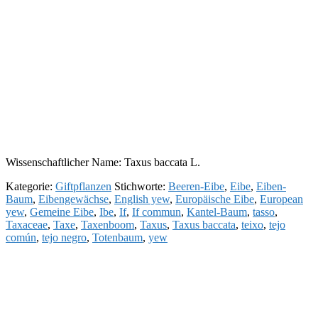
Wissenschaftlicher Name: Taxus baccata L.
Kategorie:
Giftpflanzen
Stichworte:
Beeren-Eibe
,
Eibe
,
Eiben-
Baum
,
Eibengewächse
,
English yew
,
Europäische Eibe
,
European
yew
,
Gemeine Eibe
,
Ibe
,
If
,
If commun
,
Kantel-Baum
,
tasso
,
Taxaceae
,
Taxe
,
Taxenboom
,
Taxus
,
Taxus baccata
,
teixo
,
tejo
común
,
tejo negro
,
Totenbaum
,
yew