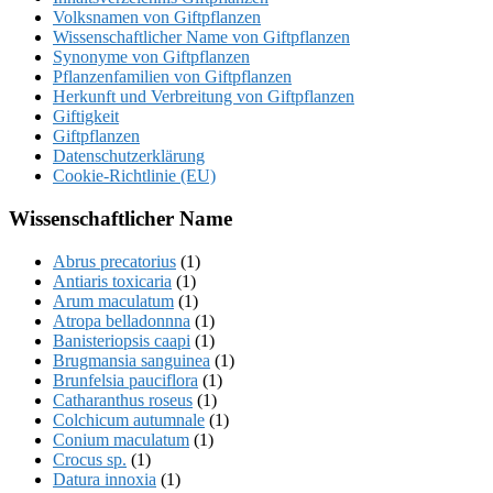
Volksnamen von Giftpflanzen
Wissenschaftlicher Name von Giftpflanzen
Synonyme von Giftpflanzen
Pflanzenfamilien von Giftpflanzen
Herkunft und Verbreitung von Giftpflanzen
Giftigkeit
Giftpflanzen
Datenschutzerklärung
Cookie-Richtlinie (EU)
Wissenschaftlicher Name
Abrus precatorius
(1)
Antiaris toxicaria
(1)
Arum maculatum
(1)
Atropa belladonnna
(1)
Banisteriopsis caapi
(1)
Brugmansia sanguinea
(1)
Brunfelsia pauciflora
(1)
Catharanthus roseus
(1)
Colchicum autumnale
(1)
Conium maculatum
(1)
Crocus sp.
(1)
Datura innoxia
(1)