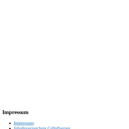
Footer
Impressum
Impressum
Inhaltsverzeichnis Giftpflanzen