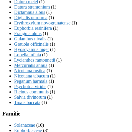
Datura metel
(1)
Datura stramonium
(1)
Dictamnus albus
(1)
Digitalis purpurea
(1)
Erythroxylum novogranatense
(1)
Euphorbia resinifera
(1)
Frangula alnus
(1)
Galanthus nivalis
(1)
Gratiola officinalis
(1)
Hyoscyamus niger
(1)
Lobelia inflata
(1)
Lycianthes rantonnetii
(1)
Mercurialis annua
(1)
Nicotiana rustica
(1)
Nicotiana tabacum
(1)
Peganum harmala
(1)
Psychotria viridis
(1)
Ricinus communis
(1)
Salvia divinorum
(1)
Taxus baccata
(1)
Familie
Solanaceae
(10)
Euphorbiaceae
(3)