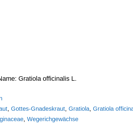
ame: Gratiola officinalis L.
n
aut
,
Gottes-Gnadeskraut
,
Gratiola
,
Gratiola officina
aginaceae
,
Wegerichgewächse