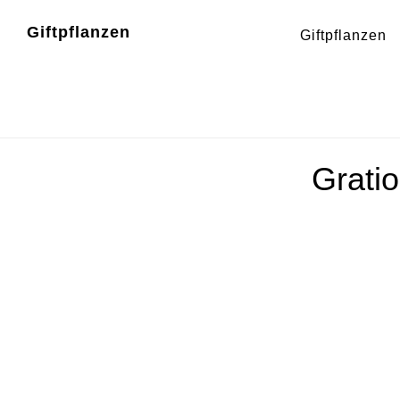
Zum
Zur
Giftpflanzen
Giftpflanzen
Inhalt
Fußzeile
springen
springen
Gratio