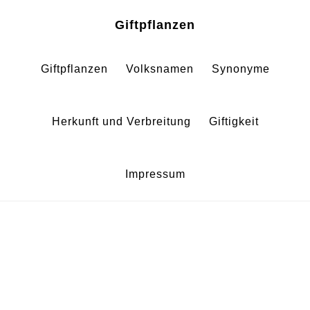
Zum
Zur
Giftpflanzen
Inhalt
Fußzeile
springen
springen
Giftpflanzen
Volksnamen
Synonyme
Herkunft und Verbreitung
Giftigkeit
Impressum