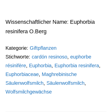
Wissenschaftlicher Name: Euphorbia
resinifera O.Berg
Kategorie:
Giftpflanzen
Stichworte:
cardón resinoso
,
euphorbe
résinifère
,
Euphorbia
,
Euphorbia resinifera
,
Euphorbiaceae
,
Maghrebinische
Säulenwolfsmilch
,
Säulenwolfsmilch
,
Wolfsmilchgewächse