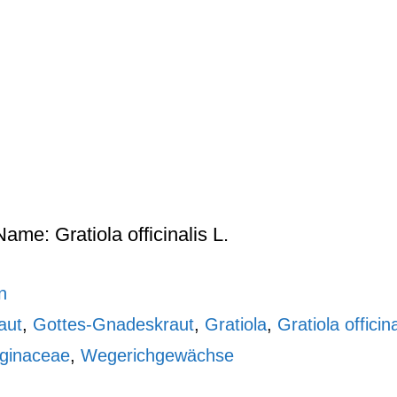
ame: Gratiola officinalis L.
n
aut
,
Gottes-Gnadeskraut
,
Gratiola
,
Gratiola officina
aginaceae
,
Wegerichgewächse